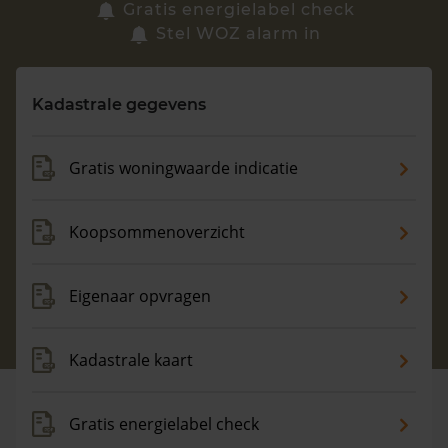
Zoek een woning
Gratis energielabel check
Stel WOZ alarm in
Vragen? Neem contact met ons op
Kadastrale gegevens
088 220 4200
Maandag t/m vrijdag - 08:00 -18:00
Gratis woningwaarde indicatie
Koopsommenoverzicht
Eigenaar opvragen
Kadastrale kaart
Gratis energielabel check