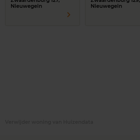
Zwaardenburg 127,
Zwaardenburg 129,
Nieuwegein
Nieuwegein
Verwijder woning van Huizendata