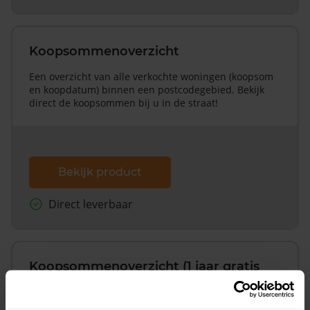
Koopsommenoverzicht
Een overzicht van alle verkochte woningen (koopsom
en koopdatum) binnen een postcodegebied. Bekijk
direct de koopsommen bij u in de straat!
Bekijk product
Direct leverbaar
Koopsommenoverzicht (1 jaar gratis
updates)
Inclusief 1 jaar gratis updates