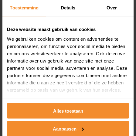
Toestemming
Details
Over
Een overzicht van alle verkochte woningen (koopsom
en koopdatum) binnen een postcodegebied. Dit
inclusief een jaar lang gratis updates van nieuwe
koopsommen.
Deze website maakt gebruik van cookies
We gebruiken cookies om content en advertenties te
personaliseren, om functies voor social media te bieden
en om ons websiteverkeer te analyseren. Ook delen we
Bekijk product
informatie over uw gebruik van onze site met onze
partners voor social media, adverteren en analyse. Deze
Direct leverbaar
partners kunnen deze gegevens combineren met andere
informatie die u aan ze heeft verstrekt of die ze hebben
verzameld op basis van uw gebruik van hun services.
Kadastrale kaart pakket
Alleen globale ligging perceel
Alles toestaan
Een uitgebreid overzicht van het perceel en
omliggende percelen met de kadastrale erfgrenzen,
Aanpassen
dit inclusief de luchtfoto!