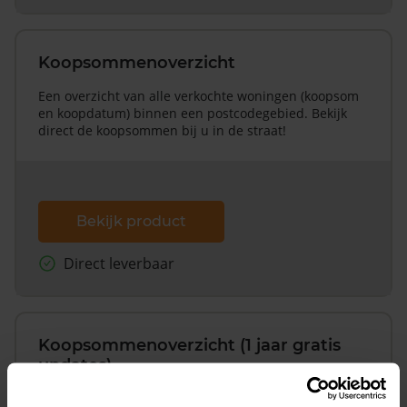
Koopsommenoverzicht
Een overzicht van alle verkochte woningen (koopsom
en koopdatum) binnen een postcodegebied. Bekijk
direct de koopsommen bij u in de straat!
Bekijk product
Direct leverbaar
Koopsommenoverzicht (1 jaar gratis
updates)
Inclusief 1 jaar gratis updates