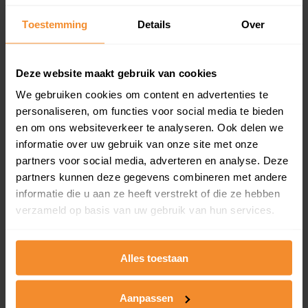
Een overzicht van alle verkochte woningen (koopsom
Toestemming
Details
Over
en koopdatum) binnen een postcodegebied. Dit
inclusief een jaar lang gratis updates van nieuwe
koopsommen.
Deze website maakt gebruik van cookies
We gebruiken cookies om content en advertenties te
personaliseren, om functies voor social media te bieden
Bekijk product
en om ons websiteverkeer te analyseren. Ook delen we
informatie over uw gebruik van onze site met onze
Direct leverbaar
partners voor social media, adverteren en analyse. Deze
partners kunnen deze gegevens combineren met andere
informatie die u aan ze heeft verstrekt of die ze hebben
verzameld op basis van uw gebruik van hun services.
Kadastrale kaart pakket
Alleen globale ligging perceel
Alles toestaan
Een uitgebreid overzicht van het perceel en
omliggende percelen met de kadastrale erfgrenzen,
dit inclusief de luchtfoto!
Aanpassen