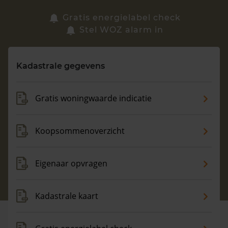
Zoek een woning
Gratis energielabel check
Stel WOZ alarm in
Vragen? Neem contact met ons op
Kadastrale gegevens
088 220 4200
Maandag t/m vrijdag - 08:00 -18:00
Gratis woningwaarde indicatie
Koopsommenoverzicht
Eigenaar opvragen
Kadastrale kaart