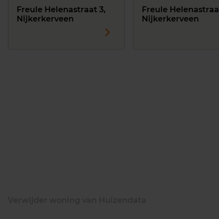
Freule Helenastraat 3,
Freule Helenastraa
Nijkerkerveen
Nijkerkerveen
Verwijder woning van Huizendata