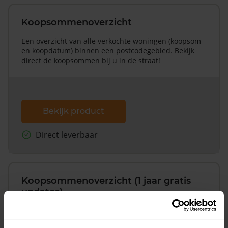
Koopsommenoverzicht
Een overzicht van alle verkochte woningen (koopsom
en koopdatum) binnen een postcodegebied. Bekijk
direct de koopsommen bij u in de straat!
Bekijk product
Direct leverbaar
Koopsommenoverzicht (1 jaar gratis
updates)
Inclusief 1 jaar gratis updates
Een overzicht van alle verkochte woningen (koopsom