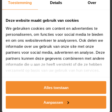
Toestemming
Details
Over
en koopdatum) binnen een postcodegebied. Dit
inclusief een jaar lang gratis updates van nieuwe
koopsommen.
Deze website maakt gebruik van cookies
We gebruiken cookies om content en advertenties te
personaliseren, om functies voor social media te bieden
Bekijk product
en om ons websiteverkeer te analyseren. Ook delen we
informatie over uw gebruik van onze site met onze
Direct leverbaar
partners voor social media, adverteren en analyse. Deze
partners kunnen deze gegevens combineren met andere
informatie die u aan ze heeft verstrekt of die ze hebben
verzameld op basis van uw gebruik van hun services.
Kadastrale kaart pakket
Alleen globale ligging perceel
Alles toestaan
Een uitgebreid overzicht van het perceel en
omliggende percelen met de kadastrale erfgrenzen,
dit inclusief de luchtfoto!
Aanpassen