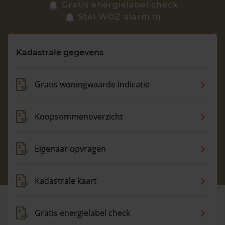
Zoek een woning
Gratis energielabel check
Stel WOZ alarm in
Vragen? Neem contact met ons op
Kadastrale gegevens
088 220 4200
Maandag t/m vrijdag - 08:00 -18:00
Gratis woningwaarde indicatie
Koopsommenoverzicht
Eigenaar opvragen
Kadastrale kaart
Gratis energielabel check