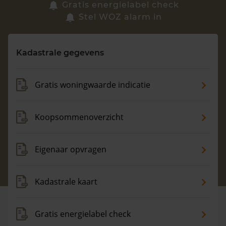
Zoek een woning
Gratis energielabel check
Stel WOZ alarm in
Vragen? Neem contact met ons op
Kadastrale gegevens
088 220 4200
Maandag t/m vrijdag - 08:00 -18:00
Gratis woningwaarde indicatie
Koopsommenoverzicht
Eigenaar opvragen
Kadastrale kaart
Gratis energielabel check