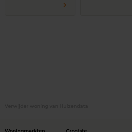
Verwijder woning van Huizendata
Woningmarkten
Grootste