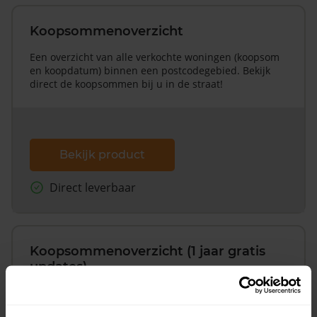
Koopsommenoverzicht
Een overzicht van alle verkochte woningen (koopsom
en koopdatum) binnen een postcodegebied. Bekijk
direct de koopsommen bij u in de straat!
Bekijk product
Direct leverbaar
Koopsommenoverzicht (1 jaar gratis
updates)
Inclusief 1 jaar gratis updates
Een overzicht van alle verkochte woningen (koopsom