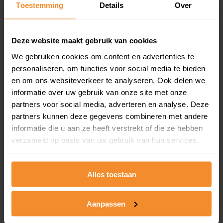
Toestemming
Details
Over
en koopdatum) binnen een postcodegebied. Dit
inclusief een jaar lang gratis updates van nieuwe
koopsommen.
Deze website maakt gebruik van cookies
We gebruiken cookies om content en advertenties te
personaliseren, om functies voor social media te bieden
Bekijk product
en om ons websiteverkeer te analyseren. Ook delen we
informatie over uw gebruik van onze site met onze
Direct leverbaar
partners voor social media, adverteren en analyse. Deze
partners kunnen deze gegevens combineren met andere
informatie die u aan ze heeft verstrekt of die ze hebben
verzameld op basis van uw gebruik van hun services.
Kadastrale kaart pakket
Alleen globale ligging perceel
Alles toestaan
Een uitgebreid overzicht van het perceel en
omliggende percelen met de kadastrale erfgrenzen,
dit inclusief de luchtfoto!
Aanpassen