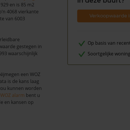
in deze buurt?
1929 en is 85 m2
’n 4068 vierkante
Verkoopwaarde i
tte van 6003
rleidbare
Op basis van recen
waarde gestegen in
93 waarschijnlijk
Soortgelijke wonin
 Nijmegen een WOZ
ta is de kans laag
 zou kunnen worden
s WOZ alarm
bent u
de en kansen op