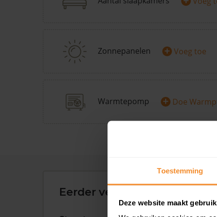
+
Aantal slaapkamers
Voeg 
+
Zonnepanelen
Voeg toe
+
Warmtepomp
Doe Warmp
Toestemming
Eerder verkochte woningen 
Deze website maakt gebruik