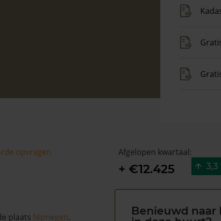
Kadas
Grati
Grat
arde opvragen
Afgelopen kwartaal:
3,3
+ €12.425
Benieuwd naar 
de plaats
Nijmegen
.