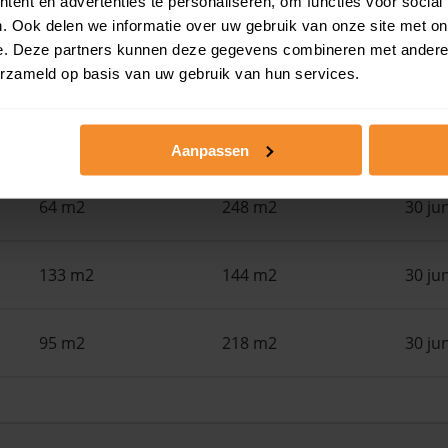
ent en advertenties te personaliseren, om functies voor social
Woonoppervlak
Perceel
Ver
. Ook delen we informatie over uw gebruik van onze site met on
e. Deze partners kunnen deze gegevens combineren met andere i
108 m2
153 m2
30 ju
erzameld op basis van uw gebruik van hun services.
91 m2
163 m2
30 ju
Aanpassen
64 m2
248 m2
30 ju
133 m2
144 m2
30 ju
95 m2
218 m2
30 ju