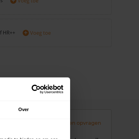
+
rs
Voeg toe
+
f HR++
Voeg toe
Over
Andere koopsommen opvragen