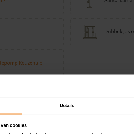
Aantal kame
toe
Dubbelglas o
tepomp Keuzehulp
Andere kenmerken toevoegen?
Voeg toe
Details
in de buurt
 van cookies