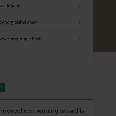
trale kaart
s energielabel check
is warmtepomp check
 %
hoeveel een woning waard is