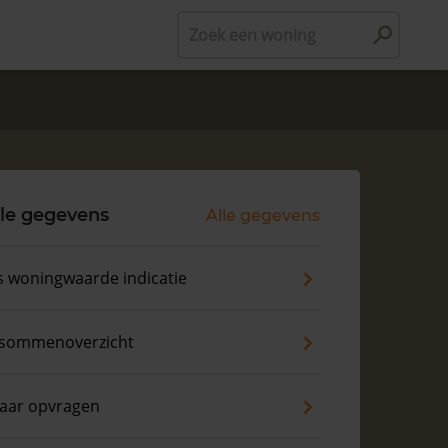
Zoek een woning
le gegevens
Alle gegevens
s woningwaarde indicatie
sommenoverzicht
aar opvragen