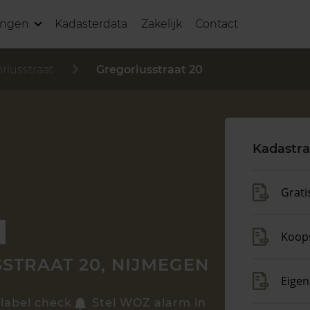
ingen
Kadasterdata
Zakelijk
Contact
riusstraat
Gregoriusstraat 20
Kadastra
Grati
p
Koop
STRAAT 20, NIJMEGEN
Eigen
label check
Stel WOZ alarm in