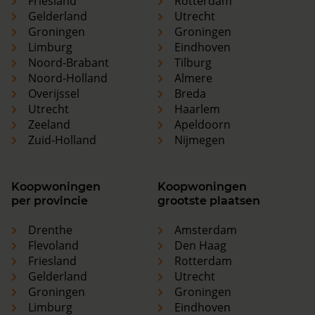
Friesland
Rotterdam
Gelderland
Utrecht
Groningen
Groningen
Limburg
Eindhoven
Noord-Brabant
Tilburg
Noord-Holland
Almere
Overijssel
Breda
Utrecht
Haarlem
Zeeland
Apeldoorn
Zuid-Holland
Nijmegen
Koopwoningen
Koopwoningen
per provincie
grootste plaatsen
Drenthe
Amsterdam
Flevoland
Den Haag
Friesland
Rotterdam
Gelderland
Utrecht
Groningen
Groningen
Limburg
Eindhoven