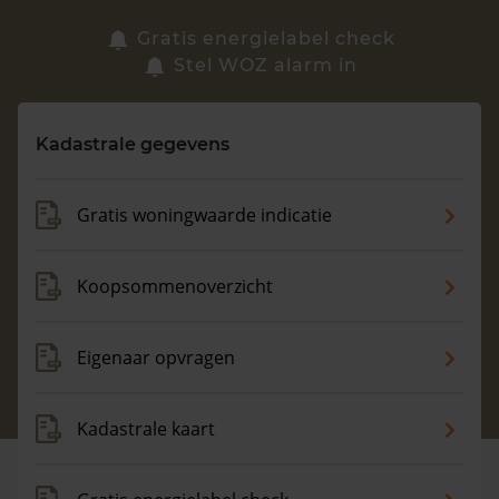
Zoek een woning
Gratis energielabel check
Stel WOZ alarm in
Vragen? Neem contact met ons op
Kadastrale gegevens
088 220 4200
Maandag t/m vrijdag - 08:00 -18:00
Gratis woningwaarde indicatie
Koopsommenoverzicht
Eigenaar opvragen
Kadastrale kaart