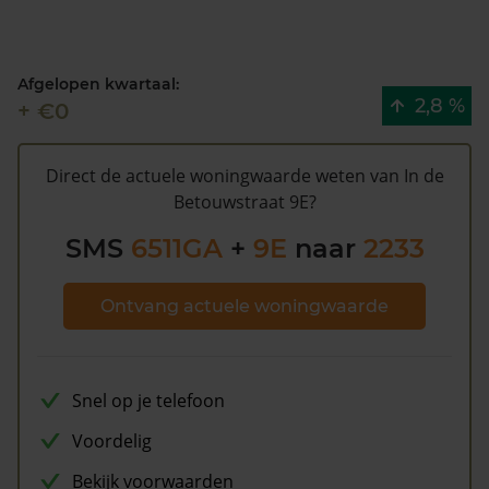
Volgens Kadasterdata is de kans dat deze waarde te
hoog is en dat er bespaard zou kunnen worden op de
gemeentelijke belastingen. Met het
gratis WOZ alarm
Afgelopen kwartaal:
bent u elk jaar op de hoogte van uw laatste WOZ
2,8 %
+ €0
waarde en kansen op besparing. Schrijf u
hier
gratis in.
Direct de actuele woningwaarde weten van In de
Betouwstraat 9E?
SMS
6511GA
+
9E
naar
2233
Ontvang actuele woningwaarde
Snel op je telefoon
Voordelig
Bekijk voorwaarden