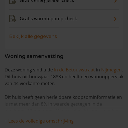
Gratis energielabel check
Gratis warmtepomp check
Bekijk alle gegevens
Woning samenvatting
Deze woning vind u de
In de Betouwstraat
in
Nijmegen
.
Dit huis uit bouwjaar 1883 en heeft een woonoppervlak
van 44 vierkante meter.
Dit huis heeft geen herleidbare koopsominformatie en
is met meer dan 8% in waarde gestegen in de
afgelopen 12 maanden. Waarschijnlijk is deze woning
sinds 1993 niet meer verkocht.
+ Lees de volledige omschrijving