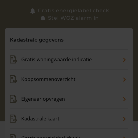
Zoek een woning
Gratis energielabel check
Stel WOZ alarm in
Vragen? Neem contact met ons op
Kadastrale gegevens
088 220 4200
Maandag t/m vrijdag - 08:00 -18:00
Gratis woningwaarde indicatie
Koopsommenoverzicht
Eigenaar opvragen
Kadastrale kaart