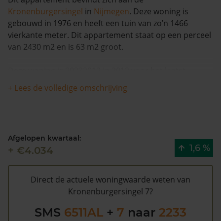
Kronenburgersingel
in
Nijmegen
. Deze woning is
gebouwd in 1976 en heeft een tuin van zo’n 1466
vierkante meter. Dit appartement staat op een perceel
van 2430 m2 en is 63 m2 groot.
Deze woning is 20232012 in 2012 voor het laatst
verkocht en is in de afgelopen 12 maanden met meer
+ Lees de volledige omschrijving
dan 16% in waarde gestegen. Sinds 1993 is de woning
totaal 4 keer verkocht.
De WOZ waarde van Kronenburgersingel 7 volgens de
Afgelopen kwartaal:
gemeente Nijmegen is €182.000 (2020). Volgens
1,6 %
+ €4.034
Kadasterdata is de kans laag dat deze waarde te hoog
is en dat er bespaard zou kunnen worden op de
gemeentelijke belastingen. Met het
gratis WOZ alarm
Direct de actuele woningwaarde weten van
bent u elk jaar op de hoogte van uw laatste WOZ
Kronenburgersingel 7?
waarde en kansen op besparing. Schrijf u
hier
gratis in.
SMS
6511AL
+
7
naar
2233