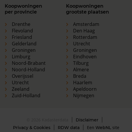
Koopwoningen
Koopwoningen
per provincie
grootste plaatsen
Drenthe
Amsterdam
Flevoland
Den Haag
Friesland
Rotterdam
Gelderland
Utrecht
Groningen
Groningen
Limburg
Eindhoven
Noord-Brabant
Tilburg
Noord-Holland
Almere
Overijssel
Breda
Utrecht
Haarlem
Zeeland
Apeldoorn
Zuid-Holland
Nijmegen
© 2026 Kadasterdata
Disclaimer
Een
site
Privacy & Cookies
RDW data
WebNL