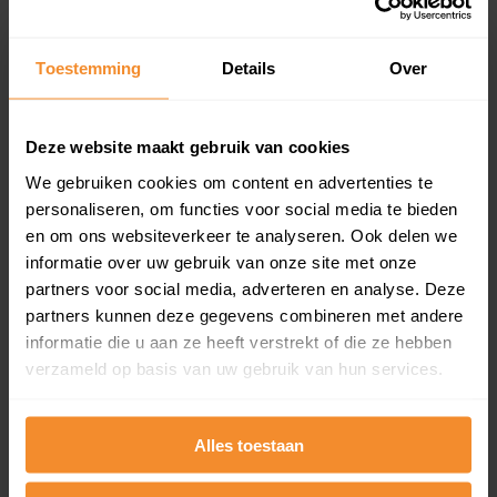
Koopsommenoverzicht (1 jaar gratis
updates)
Toestemming
Details
Over
Inclusief 1 jaar gratis updates
Een overzicht van alle verkochte woningen (koopsom
en koopdatum) binnen een postcodegebied. Dit
Deze website maakt gebruik van cookies
inclusief een jaar lang gratis updates van nieuwe
koopsommen.
We gebruiken cookies om content en advertenties te
personaliseren, om functies voor social media te bieden
en om ons websiteverkeer te analyseren. Ook delen we
informatie over uw gebruik van onze site met onze
Bekijk product
partners voor social media, adverteren en analyse. Deze
partners kunnen deze gegevens combineren met andere
Direct leverbaar
informatie die u aan ze heeft verstrekt of die ze hebben
verzameld op basis van uw gebruik van hun services.
Kadastrale kaart pakket
Alles toestaan
Alleen globale ligging perceel