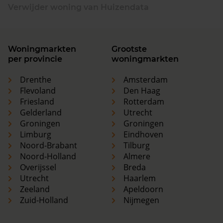
Verwijder woning van Huizendata
Woningmarkten
Grootste
per provincie
woningmarkten
Drenthe
Amsterdam
Flevoland
Den Haag
Friesland
Rotterdam
Gelderland
Utrecht
Groningen
Groningen
Limburg
Eindhoven
Noord-Brabant
Tilburg
Noord-Holland
Almere
Overijssel
Breda
Utrecht
Haarlem
Zeeland
Apeldoorn
Zuid-Holland
Nijmegen