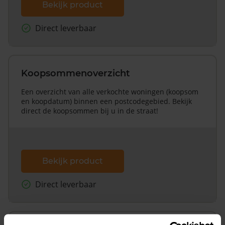
Bekijk product
Direct leverbaar
Koopsommenoverzicht
Een overzicht van alle verkochte woningen (koopsom
en koopdatum) binnen een postcodegebied. Bekijk
direct de koopsommen bij u in de straat!
Bekijk product
Direct leverbaar