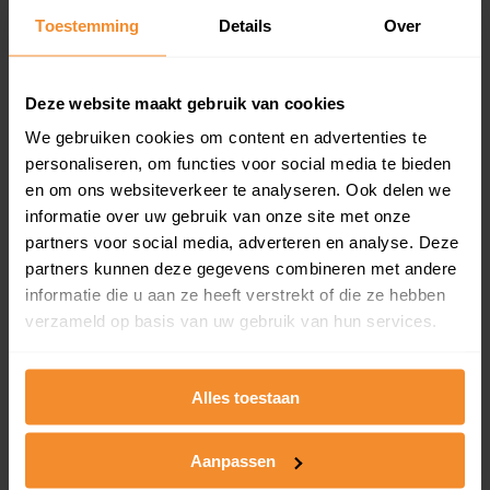
Toestemming
Details
Over
Een overzicht van alle verkochte woningen (koopsom
en koopdatum) binnen een postcodegebied. Dit
inclusief een jaar lang gratis updates van nieuwe
koopsommen.
Deze website maakt gebruik van cookies
We gebruiken cookies om content en advertenties te
personaliseren, om functies voor social media te bieden
en om ons websiteverkeer te analyseren. Ook delen we
Bekijk product
informatie over uw gebruik van onze site met onze
partners voor social media, adverteren en analyse. Deze
Direct leverbaar
partners kunnen deze gegevens combineren met andere
informatie die u aan ze heeft verstrekt of die ze hebben
verzameld op basis van uw gebruik van hun services.
Kadastrale kaart pakket
Alleen globale ligging perceel
Alles toestaan
Een uitgebreid overzicht van het perceel en
omliggende percelen met de kadastrale erfgrenzen,
Aanpassen
dit inclusief de luchtfoto!