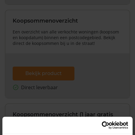
Koopsommenoverzicht
Een overzicht van alle verkochte woningen (koopsom
en koopdatum) binnen een postcodegebied. Bekijk
direct de koopsommen bij u in de straat!
Bekijk product
Direct leverbaar
Koopsommenoverzicht (1 jaar gratis
updates)
Inclusief 1 jaar gratis updates