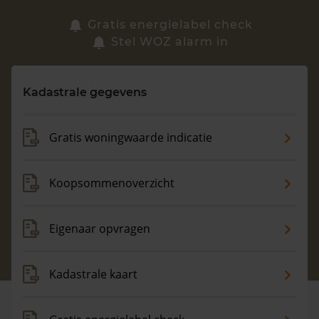
Zoek een woning
Gratis energielabel check
Stel WOZ alarm in
Vragen? Neem contact met ons op
Kadastrale gegevens
088 220 4200
Maandag t/m vrijdag - 08:00 -18:00
Gratis woningwaarde indicatie
Koopsommenoverzicht
Eigenaar opvragen
Kadastrale kaart