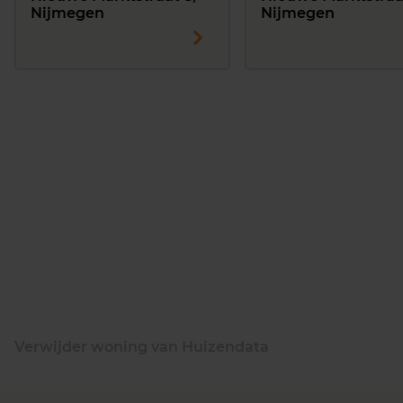
Nijmegen
Nijmegen
Verwijder woning van Huizendata