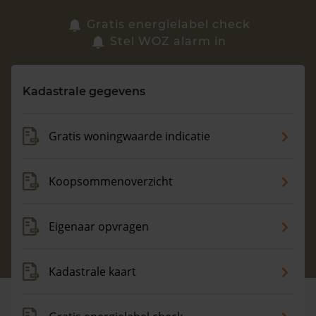
Zoek een woning
Gratis energielabel check
Stel WOZ alarm in
Vragen? Neem contact met ons op
Kadastrale gegevens
088 220 4200
Maandag t/m vrijdag - 08:00 -18:00
Gratis woningwaarde indicatie
Koopsommenoverzicht
Eigenaar opvragen
Kadastrale kaart