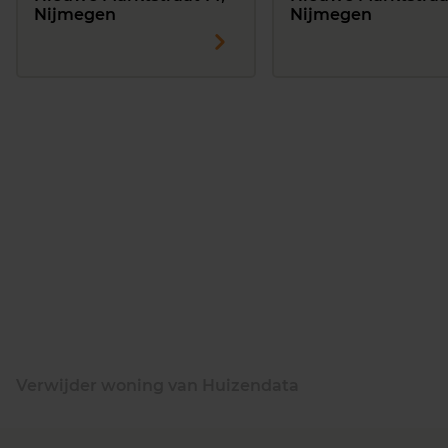
Nijmegen
Nijmegen
Verwijder woning van Huizendata