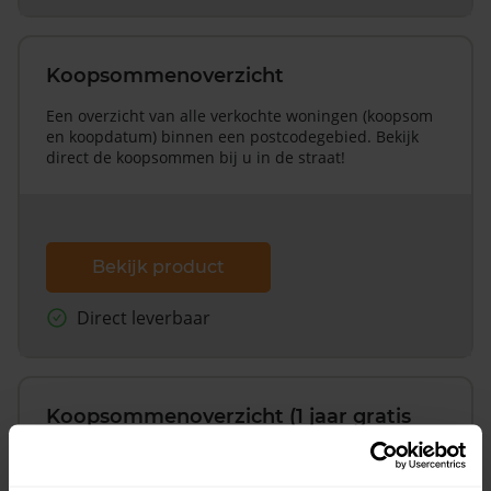
Koopsommenoverzicht
Een overzicht van alle verkochte woningen (koopsom
en koopdatum) binnen een postcodegebied. Bekijk
direct de koopsommen bij u in de straat!
Bekijk product
Direct leverbaar
Koopsommenoverzicht (1 jaar gratis
updates)
Inclusief 1 jaar gratis updates