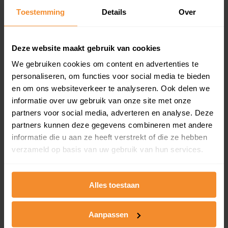
Toestemming
Details
Over
Een overzicht van alle verkochte woningen (koopsom
en koopdatum) binnen een postcodegebied. Dit
inclusief een jaar lang gratis updates van nieuwe
koopsommen.
Deze website maakt gebruik van cookies
We gebruiken cookies om content en advertenties te
personaliseren, om functies voor social media te bieden
en om ons websiteverkeer te analyseren. Ook delen we
Bekijk product
informatie over uw gebruik van onze site met onze
partners voor social media, adverteren en analyse. Deze
Direct leverbaar
partners kunnen deze gegevens combineren met andere
informatie die u aan ze heeft verstrekt of die ze hebben
verzameld op basis van uw gebruik van hun services.
Kadastrale kaart pakket
Alleen globale ligging perceel
Alles toestaan
Een uitgebreid overzicht van het perceel en
omliggende percelen met de kadastrale erfgrenzen,
Aanpassen
dit inclusief de luchtfoto!