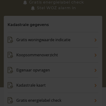
Zoek een woning
Gratis energielabel check
Stel WOZ alarm in
Vragen? Neem contact met ons op
Kadastrale gegevens
088 220 4200
Maandag t/m vrijdag - 08:00 -18:00
Gratis woningwaarde indicatie
Koopsommenoverzicht
Eigenaar opvragen
Kadastrale kaart
Gratis energielabel check