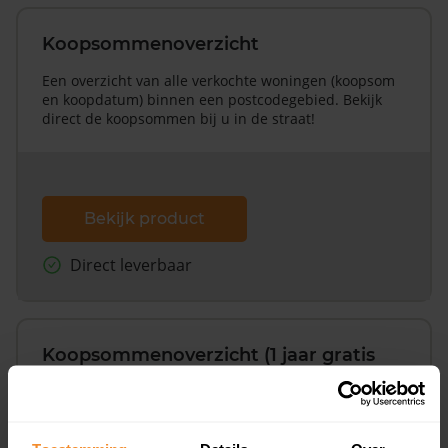
Koopsommenoverzicht
Een overzicht van alle verkochte woningen (koopsom
en koopdatum) binnen een postcodegebied. Bekijk
direct de koopsommen bij u in de straat!
Bekijk product
Direct leverbaar
Koopsommenoverzicht (1 jaar gratis
updates)
Inclusief 1 jaar gratis updates
Een overzicht van alle verkochte woningen (koopsom