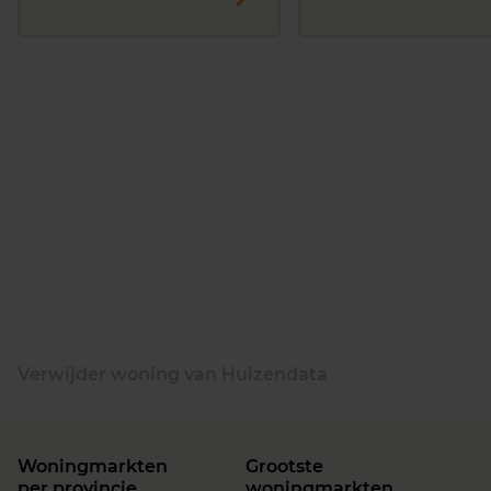
Verwijder woning van Huizendata
Woningmarkten
Grootste
per provincie
woningmarkten