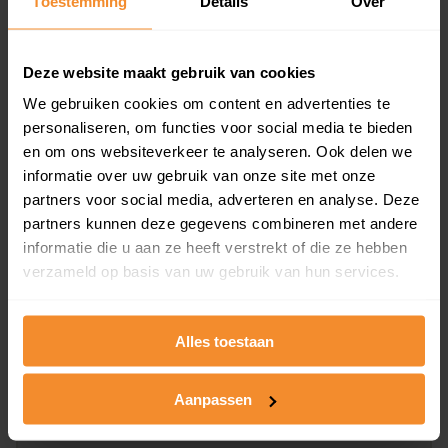
Toestemming
Details
Over
en koopdatum) binnen een postcodegebied. Dit
inclusief een jaar lang gratis updates van nieuwe
koopsommen.
Deze website maakt gebruik van cookies
We gebruiken cookies om content en advertenties te
personaliseren, om functies voor social media te bieden
en om ons websiteverkeer te analyseren. Ook delen we
Bekijk product
informatie over uw gebruik van onze site met onze
partners voor social media, adverteren en analyse. Deze
Direct leverbaar
partners kunnen deze gegevens combineren met andere
informatie die u aan ze heeft verstrekt of die ze hebben
verzameld op basis van uw gebruik van hun services.
Kadastrale kaart pakket
Alleen globale ligging perceel
Alles toestaan
Een uitgebreid overzicht van het perceel en
omliggende percelen met de kadastrale erfgrenzen,
Aanpassen
dit inclusief de luchtfoto!