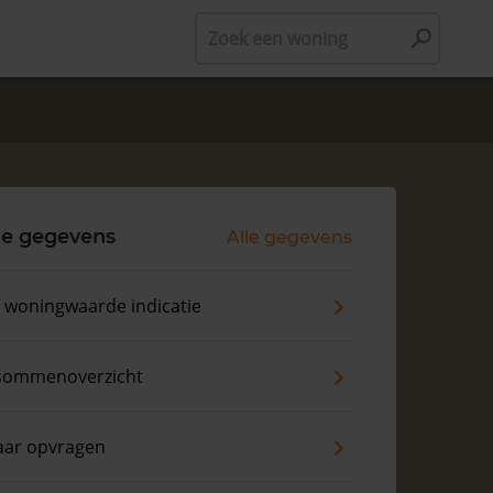
Zoek een woning
le gegevens
Alle gegevens
s woningwaarde indicatie
sommenoverzicht
aar opvragen