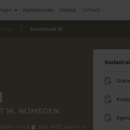
ingen
Kadasterdata
Zakelijk
Contact
traat
Smidstraat 16
Kadastra
Grati
Koop
 16, NIJMEGEN
Eigen
label check
Stel WOZ alarm in