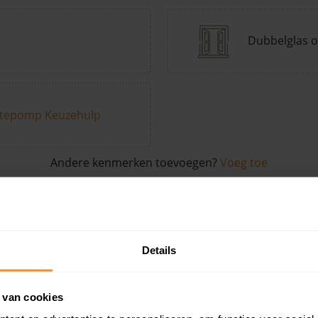
Dubbelglas o
tepomp Keuzehulp
Andere kenmerken toevoegen?
Voeg toe
in de buurt
Details
Woonoppervlak
Perceel
Ver
 van cookies