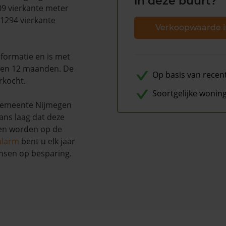
in deze buurt?
409 vierkante meter
 1294 vierkante
Verkoopwaarde i
formatie en is met
pen 12 maanden. De
Op basis van recen
rkocht.
Soortgelijke wonin
gemeente Nijmegen
kans laag dat deze
nen worden op de
alarm
bent u elk jaar
nsen op besparing.