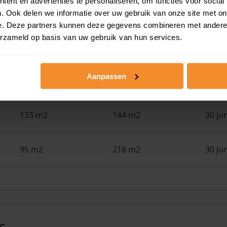
ent en advertenties te personaliseren, om functies voor social
108 m2
153 m2
30 ju
. Ook delen we informatie over uw gebruik van onze site met on
e. Deze partners kunnen deze gegevens combineren met andere i
erzameld op basis van uw gebruik van hun services.
91 m2
163 m2
30 ju
Aanpassen
64 m2
248 m2
30 ju
133 m2
144 m2
30 ju
95 m2
218 m2
30 ju