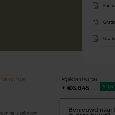
Kadas
Gratis
Grati
arde opvragen
Afgelopen kwartaal:
1,6
+ €6.845
Benieuwd naar 
e woning is gebouwd