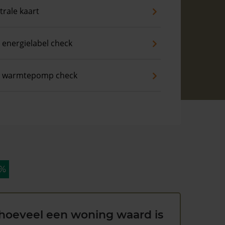
trale kaart
 energielabel check
s warmtepomp check
 %
hoeveel een woning waard is