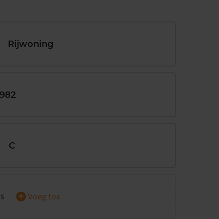
Rijwoning
1982
C
+
rs
Voeg toe