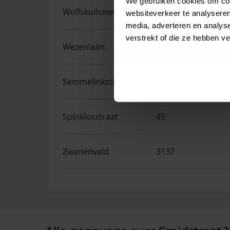
We gebruiken cookies om cont
Wolfskuilseweg
106
websiteverkeer te analyseren
media, adverteren en analys
verstrekt of die ze hebben v
Wezenlaan
191A
Semmelinkstraat
2
Spinklosstraat
45
Zwanenveld
3137