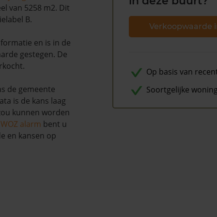
in deze buurt?
el van 5258 m2. Dit
elabel B.
Verkoopwaarde i
ormatie en is in de
arde gestegen. De
rkocht.
Op basis van recen
ns de gemeente
Soortgelijke wonin
ta is de kans laag
 zou kunnen worden
s WOZ alarm
bent u
de en kansen op