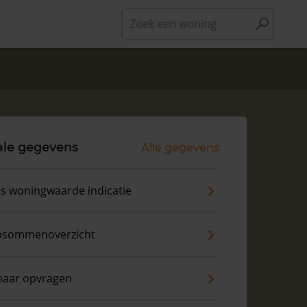
Zoek een woning
ale gegevens
Alle gegevens
is woningwaarde indicatie
psommenoverzicht
naar opvragen