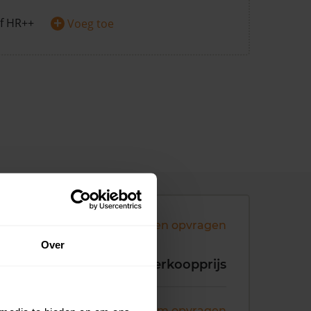
+
f HR++
Voeg toe
Andere koopsommen opvragen
Over
koopdatum
Verkoopprijs
ni 2026
Koopsom opvragen