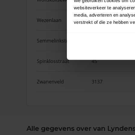
We gebruiken cookies om cont
websiteverkeer te analyseren
media, adverteren en analys
Wezenlaan
191A
verstrekt of die ze hebben v
Semmelinkstraat
2
Spinklosstraat
45
Zwanenveld
3137
Alle gegevens over van Lyndens