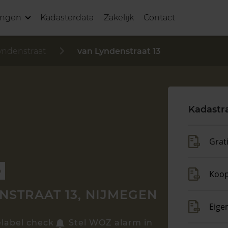
ingen
Kadasterdata
Zakelijk
Contact
yndenstraat
van Lyndenstraat 13
Kadastr
Grat
p
Koo
NSTRAAT 13, NIJMEGEN
Eige
elabel check
Stel WOZ alarm in