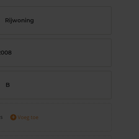
Rijwoning
2008
B
+
rs
Voeg toe