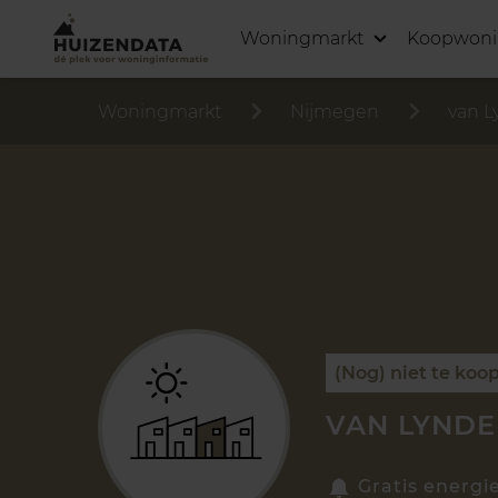
Woningmarkt
Koopwon
Woningmarkt
Nijmegen
van L
(Nog) niet te koo
VAN LYNDE
Gratis energi