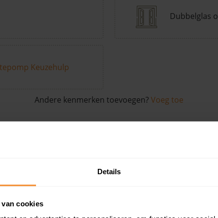
Dubbelglas o
tepomp Keuzehulp
Andere kenmerken toevoegen?
Voeg toe
in de buurt
Details
Woonoppervlak
Perceel
Ver
 van cookies
108 m2
153 m2
30 ju