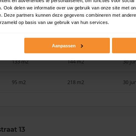
ent en advertenties te personaliseren, om functies voor social
. Ook delen we informatie over uw gebruik van onze site met on
e. Deze partners kunnen deze gegevens combineren met andere i
91 m2
163 m2
30 ju
erzameld op basis van uw gebruik van hun services.
64 m2
248 m2
30 ju
Aanpassen
133 m2
144 m2
30 ju
95 m2
218 m2
30 ju
traat 13