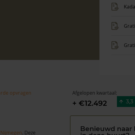
Kada
Grat
Grat
arde opvragen
Afgelopen kwartaal:
3,3
+ €12.492
Benieuwd naar 
s
Nijmegen
. Deze