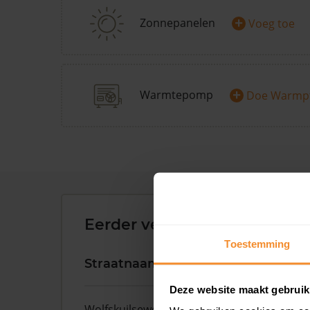
+
Zonnepanelen
Voeg toe
+
Warmtepomp
Doe Warmp
Eerder verkochte woningen 
Toestemming
Straatnaam
Huisnr.
Deze website maakt gebruik
Wolfskuilseweg
106