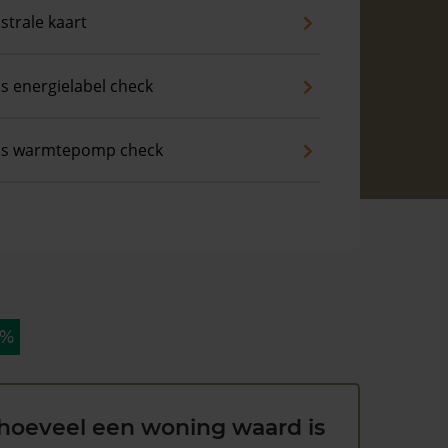
strale kaart
is energielabel check
is warmtepomp check
 %
hoeveel een woning waard is