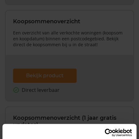
Koopsommenoverzicht
Een overzicht van alle verkochte woningen (koopsom
en koopdatum) binnen een postcodegebied. Bekijk
direct de koopsommen bij u in de straat!
Bekijk product
Direct leverbaar
Koopsommenoverzicht (1 jaar gratis
updates)
Inclusief 1 jaar gratis updates