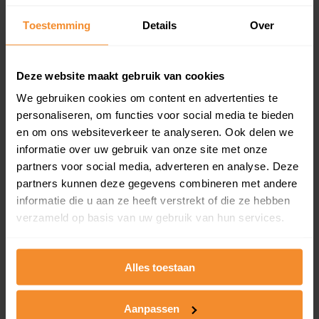
Een overzicht van alle verkochte woningen (koopsom
Toestemming
Details
Over
en koopdatum) binnen een postcodegebied. Dit
inclusief een jaar lang gratis updates van nieuwe
koopsommen.
Deze website maakt gebruik van cookies
We gebruiken cookies om content en advertenties te
personaliseren, om functies voor social media te bieden
Bekijk product
en om ons websiteverkeer te analyseren. Ook delen we
informatie over uw gebruik van onze site met onze
Direct leverbaar
partners voor social media, adverteren en analyse. Deze
partners kunnen deze gegevens combineren met andere
informatie die u aan ze heeft verstrekt of die ze hebben
verzameld op basis van uw gebruik van hun services.
Kadastrale kaart pakket
Alleen globale ligging perceel
Alles toestaan
Een uitgebreid overzicht van het perceel en
omliggende percelen met de kadastrale erfgrenzen,
dit inclusief de luchtfoto!
Aanpassen