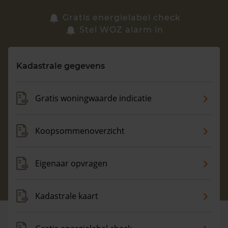
Zoek een woning
Gratis energielabel check
Stel WOZ alarm in
Vragen? Neem contact met ons op
Kadastrale gegevens
088 220 4200
Maandag t/m vrijdag - 08:00 -18:00
Gratis woningwaarde indicatie
Koopsommenoverzicht
Eigenaar opvragen
Kadastrale kaart