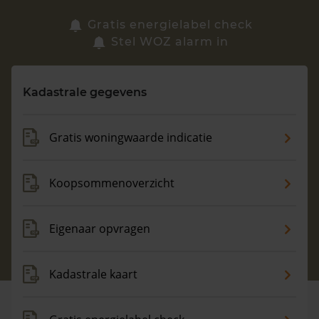
Zoek een woning
Gratis energielabel check
Stel WOZ alarm in
Vragen? Neem contact met ons op
Kadastrale gegevens
088 220 4200
Maandag t/m vrijdag - 08:00 -18:00
Gratis woningwaarde indicatie
Koopsommenoverzicht
Eigenaar opvragen
Kadastrale kaart