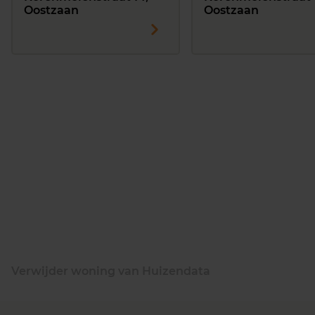
Oostzaan
Oostzaan
Verwijder woning van Huizendata