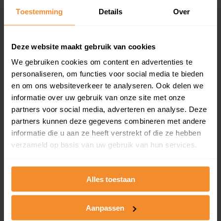
Toestemming
Details
Over
Een overzicht van alle verkochte woningen (koopsom
en koopdatum) binnen een postcodegebied. Dit
inclusief een jaar lang gratis updates van nieuwe
koopsommen.
Deze website maakt gebruik van cookies
We gebruiken cookies om content en advertenties te
personaliseren, om functies voor social media te bieden
en om ons websiteverkeer te analyseren. Ook delen we
Bekijk product
informatie over uw gebruik van onze site met onze
partners voor social media, adverteren en analyse. Deze
Direct leverbaar
partners kunnen deze gegevens combineren met andere
informatie die u aan ze heeft verstrekt of die ze hebben
verzameld op basis van uw gebruik van hun services.
Kadastrale kaart pakket
Alleen globale ligging perceel
Alles toestaan
Een uitgebreid overzicht van het perceel en
omliggende percelen met de kadastrale erfgrenzen,
Aanpassen
dit inclusief de luchtfoto!