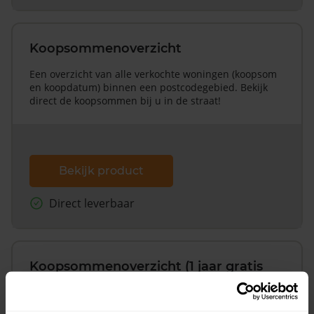
Koopsommenoverzicht
Een overzicht van alle verkochte woningen (koopsom
en koopdatum) binnen een postcodegebied. Bekijk
direct de koopsommen bij u in de straat!
Bekijk product
Direct leverbaar
Koopsommenoverzicht (1 jaar gratis
updates)
Inclusief 1 jaar gratis updates