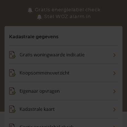
Zoek een woning
Gratis energielabel check
Stel WOZ alarm in
Vragen? Neem contact met ons op
Kadastrale gegevens
088 220 4200
Maandag t/m vrijdag - 08:00 -18:00
Gratis woningwaarde indicatie
Koopsommenoverzicht
Eigenaar opvragen
Kadastrale kaart