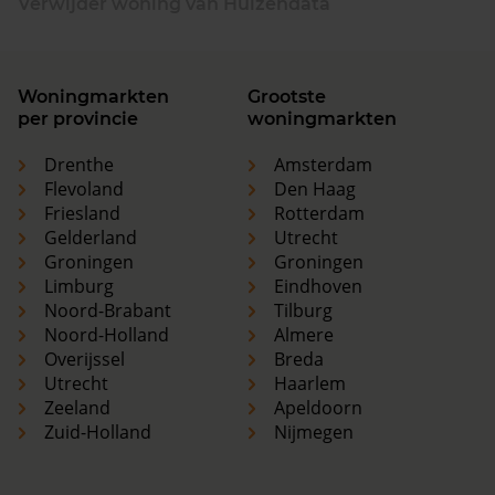
Verwijder woning van Huizendata
Woningmarkten
Grootste
per provincie
woningmarkten
Drenthe
Amsterdam
Flevoland
Den Haag
Friesland
Rotterdam
Gelderland
Utrecht
Groningen
Groningen
Limburg
Eindhoven
Noord-Brabant
Tilburg
Noord-Holland
Almere
Overijssel
Breda
Utrecht
Haarlem
Zeeland
Apeldoorn
Zuid-Holland
Nijmegen