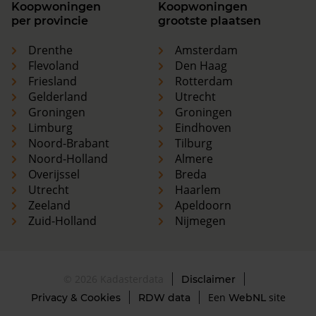
Koopwoningen
Koopwoningen
per provincie
grootste plaatsen
Drenthe
Amsterdam
Flevoland
Den Haag
Friesland
Rotterdam
Gelderland
Utrecht
Groningen
Groningen
Limburg
Eindhoven
Noord-Brabant
Tilburg
Noord-Holland
Almere
Overijssel
Breda
Utrecht
Haarlem
Zeeland
Apeldoorn
Zuid-Holland
Nijmegen
© 2026 Kadasterdata
Disclaimer
Een
site
Privacy & Cookies
RDW data
WebNL