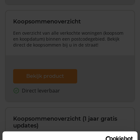
Koopsommenoverzicht
Een overzicht van alle verkochte woningen (koopsom
en koopdatum) binnen een postcodegebied. Bekijk
direct de koopsommen bij u in de straat!
Bekijk product
Direct leverbaar
Koopsommenoverzicht (1 jaar gratis
updates)
Inclusief 1 jaar gratis updates