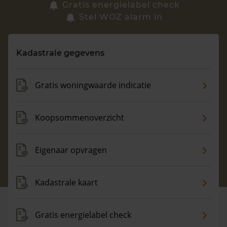
Zoek een woning
Gratis energielabel check
Stel WOZ alarm in
Vragen? Neem contact met ons op
Kadastrale gegevens
088 220 4200
Maandag t/m vrijdag - 08:00 -18:00
Gratis woningwaarde indicatie
Koopsommenoverzicht
Eigenaar opvragen
Kadastrale kaart
Gratis energielabel check