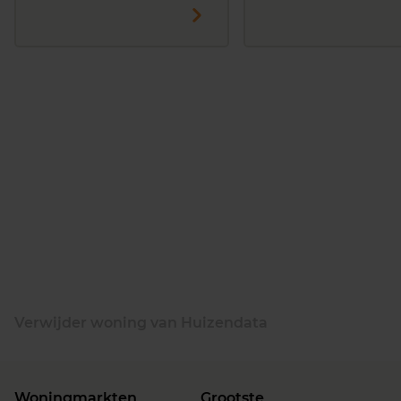
Verwijder woning van Huizendata
Woningmarkten
Grootste