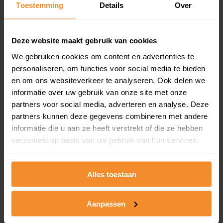
Toestemming
Details
Over
en koopdatum) binnen een postcodegebied. Dit
inclusief een jaar lang gratis updates van nieuwe
koopsommen.
Deze website maakt gebruik van cookies
We gebruiken cookies om content en advertenties te
personaliseren, om functies voor social media te bieden
Bekijk product
en om ons websiteverkeer te analyseren. Ook delen we
informatie over uw gebruik van onze site met onze
Direct leverbaar
partners voor social media, adverteren en analyse. Deze
partners kunnen deze gegevens combineren met andere
informatie die u aan ze heeft verstrekt of die ze hebben
verzameld op basis van uw gebruik van hun services.
Kadastrale kaart pakket
Alleen globale ligging perceel
Alles toestaan
Een uitgebreid overzicht van het perceel en
omliggende percelen met de kadastrale erfgrenzen,
dit inclusief de luchtfoto!
Aanpassen