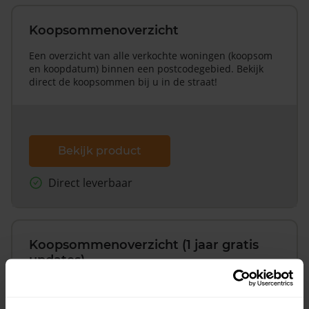
Koopsommenoverzicht
Een overzicht van alle verkochte woningen (koopsom
en koopdatum) binnen een postcodegebied. Bekijk
direct de koopsommen bij u in de straat!
Bekijk product
Direct leverbaar
Koopsommenoverzicht (1 jaar gratis
updates)
Inclusief 1 jaar gratis updates
Een overzicht van alle verkochte woningen (koopsom