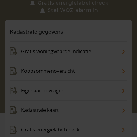
Zoek een woning
Gratis energielabel check
Stel WOZ alarm in
Vragen? Neem contact met ons op
Kadastrale gegevens
088 220 4200
Maandag t/m vrijdag - 08:00 -18:00
Gratis woningwaarde indicatie
Koopsommenoverzicht
Eigenaar opvragen
Kadastrale kaart
Gratis energielabel check