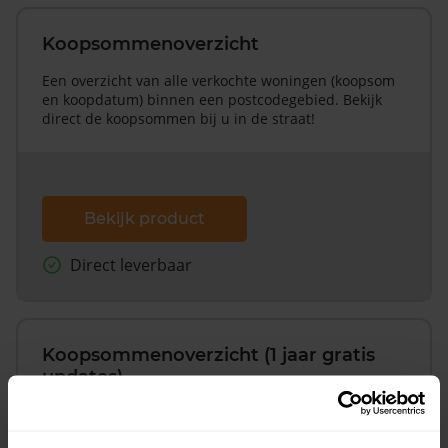
Koopsommenoverzicht
Een overzicht van alle verkochte woningen (koopsom
en koopdatum) binnen een postcodegebied. Bekijk
direct de koopsommen bij u in de straat!
Bekijk product
Direct leverbaar
Koopsommenoverzicht (1 jaar gratis
updates)
Inclusief 1 jaar gratis updates
Een overzicht van alle verkochte woningen (koopsom