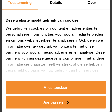
Toestemming
Details
Over
en koopdatum) binnen een postcodegebied. Dit
inclusief een jaar lang gratis updates van nieuwe
koopsommen.
Deze website maakt gebruik van cookies
We gebruiken cookies om content en advertenties te
personaliseren, om functies voor social media te bieden
Bekijk product
en om ons websiteverkeer te analyseren. Ook delen we
informatie over uw gebruik van onze site met onze
Direct leverbaar
partners voor social media, adverteren en analyse. Deze
partners kunnen deze gegevens combineren met andere
informatie die u aan ze heeft verstrekt of die ze hebben
verzameld op basis van uw gebruik van hun services.
Kadastrale kaart pakket
Alleen globale ligging perceel
Alles toestaan
Een uitgebreid overzicht van het perceel en
omliggende percelen met de kadastrale erfgrenzen,
dit inclusief de luchtfoto!
Aanpassen