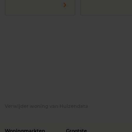
Verwijder woning van Huizendata
Woningmarkten
Grootste