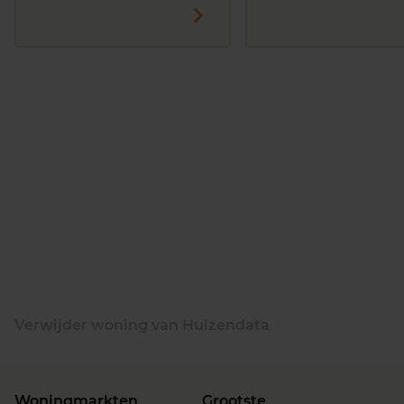
Verwijder woning van Huizendata
Woningmarkten
Grootste