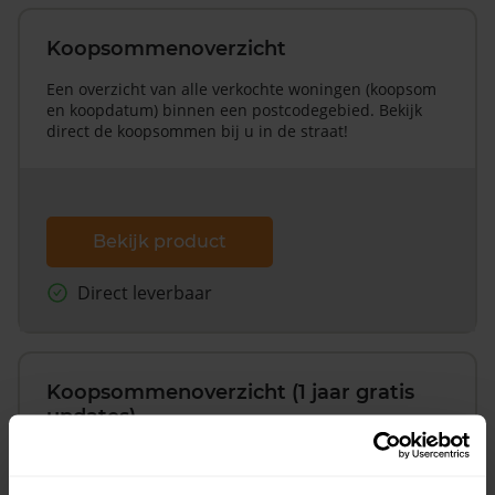
Koopsommenoverzicht
Een overzicht van alle verkochte woningen (koopsom
en koopdatum) binnen een postcodegebied. Bekijk
direct de koopsommen bij u in de straat!
Bekijk product
Direct leverbaar
Koopsommenoverzicht (1 jaar gratis
updates)
Inclusief 1 jaar gratis updates
Een overzicht van alle verkochte woningen (koopsom