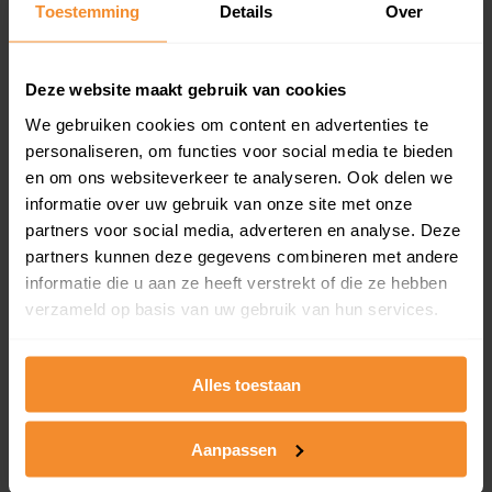
Toestemming
Details
Over
en koopdatum) binnen een postcodegebied. Dit
inclusief een jaar lang gratis updates van nieuwe
koopsommen.
Deze website maakt gebruik van cookies
We gebruiken cookies om content en advertenties te
personaliseren, om functies voor social media te bieden
Bekijk product
en om ons websiteverkeer te analyseren. Ook delen we
informatie over uw gebruik van onze site met onze
Direct leverbaar
partners voor social media, adverteren en analyse. Deze
partners kunnen deze gegevens combineren met andere
informatie die u aan ze heeft verstrekt of die ze hebben
verzameld op basis van uw gebruik van hun services.
Kadastrale kaart pakket
Alleen globale ligging perceel
Alles toestaan
Een uitgebreid overzicht van het perceel en
omliggende percelen met de kadastrale erfgrenzen,
dit inclusief de luchtfoto!
Aanpassen