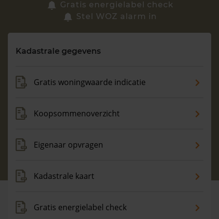
Zoek een woning
Gratis energielabel check
Stel WOZ alarm in
Vragen? Neem contact met ons op
Kadastrale gegevens
088 220 4200
Maandag t/m vrijdag - 08:00 -18:00
Gratis woningwaarde indicatie
Koopsommenoverzicht
Eigenaar opvragen
Kadastrale kaart
Gratis energielabel check