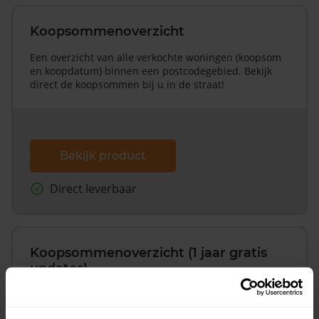
Koopsommenoverzicht
Een overzicht van alle verkochte woningen (koopsom
en koopdatum) binnen een postcodegebied. Bekijk
direct de koopsommen bij u in de straat!
Bekijk product
Direct leverbaar
Koopsommenoverzicht (1 jaar gratis
updates)
Inclusief 1 jaar gratis updates
Een overzicht van alle verkochte woningen (koopsom