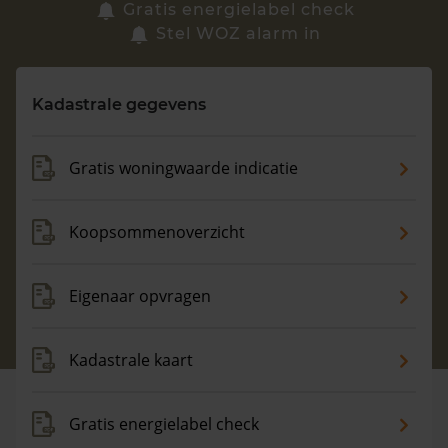
Zoek een woning
Gratis energielabel check
Stel WOZ alarm in
Vragen? Neem contact met ons op
Kadastrale gegevens
088 220 4200
Maandag t/m vrijdag - 08:00 -18:00
Gratis woningwaarde indicatie
Koopsommenoverzicht
Eigenaar opvragen
Kadastrale kaart
Gratis energielabel check