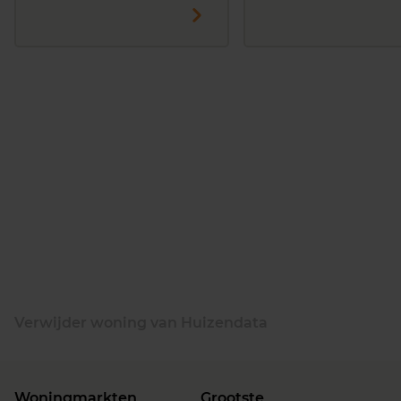
Verwijder woning van Huizendata
Woningmarkten
Grootste