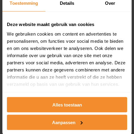
Toestemming
Details
Over
en koopdatum) binnen een postcodegebied. Dit
inclusief een jaar lang gratis updates van nieuwe
koopsommen.
Deze website maakt gebruik van cookies
We gebruiken cookies om content en advertenties te
personaliseren, om functies voor social media te bieden
Bekijk product
en om ons websiteverkeer te analyseren. Ook delen we
informatie over uw gebruik van onze site met onze
Direct leverbaar
partners voor social media, adverteren en analyse. Deze
partners kunnen deze gegevens combineren met andere
informatie die u aan ze heeft verstrekt of die ze hebben
verzameld op basis van uw gebruik van hun services.
Kadastrale kaart pakket
Alleen globale ligging perceel
Alles toestaan
Een uitgebreid overzicht van het perceel en
omliggende percelen met de kadastrale erfgrenzen,
dit inclusief de luchtfoto!
Aanpassen