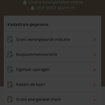
Zoek een woning
Gratis energielabel check
Stel WOZ alarm in
Vragen? Neem contact met ons op
Kadastrale gegevens
088 220 4200
Maandag t/m vrijdag - 08:00 -18:00
Gratis woningwaarde indicatie
Koopsommenoverzicht
Eigenaar opvragen
Kadastrale kaart
Gratis energielabel check