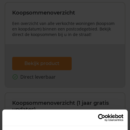
Koopsommenoverzicht
Een overzicht van alle verkochte woningen (koopsom
en koopdatum) binnen een postcodegebied. Bekijk
direct de koopsommen bij u in de straat!
Bekijk product
Direct leverbaar
Koopsommenoverzicht (1 jaar gratis
updates)
Inclusief 1 jaar gratis updates
Een overzicht van alle verkochte woningen (koopsom