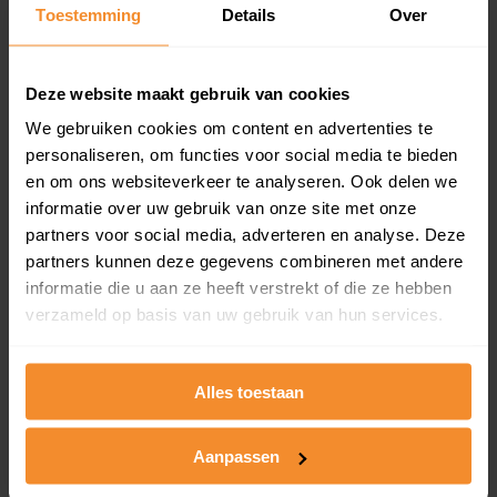
Toestemming
Details
Over
en koopdatum) binnen een postcodegebied. Dit
inclusief een jaar lang gratis updates van nieuwe
koopsommen.
Deze website maakt gebruik van cookies
We gebruiken cookies om content en advertenties te
personaliseren, om functies voor social media te bieden
Bekijk product
en om ons websiteverkeer te analyseren. Ook delen we
informatie over uw gebruik van onze site met onze
Direct leverbaar
partners voor social media, adverteren en analyse. Deze
partners kunnen deze gegevens combineren met andere
informatie die u aan ze heeft verstrekt of die ze hebben
verzameld op basis van uw gebruik van hun services.
Kadastrale kaart pakket
Alleen globale ligging perceel
Alles toestaan
Een uitgebreid overzicht van het perceel en
omliggende percelen met de kadastrale erfgrenzen,
dit inclusief de luchtfoto!
Aanpassen