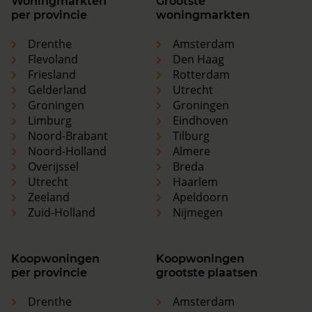
Woningmarkten
Grootste
per provincie
woningmarkten
Drenthe
Amsterdam
Flevoland
Den Haag
Friesland
Rotterdam
Gelderland
Utrecht
Groningen
Groningen
Limburg
Eindhoven
Noord-Brabant
Tilburg
Noord-Holland
Almere
Overijssel
Breda
Utrecht
Haarlem
Zeeland
Apeldoorn
Zuid-Holland
Nijmegen
Koopwoningen
Koopwoningen
per provincie
grootste plaatsen
Drenthe
Amsterdam