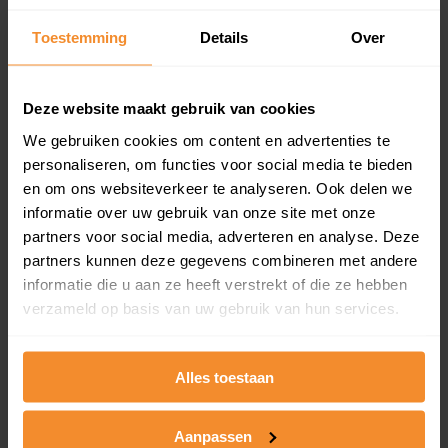
Een overzicht van alle verkochte woningen (koopsom
Toestemming
Details
Over
en koopdatum) binnen een postcodegebied. Dit
inclusief een jaar lang gratis updates van nieuwe
koopsommen.
Deze website maakt gebruik van cookies
We gebruiken cookies om content en advertenties te
personaliseren, om functies voor social media te bieden
Bekijk product
en om ons websiteverkeer te analyseren. Ook delen we
informatie over uw gebruik van onze site met onze
Direct leverbaar
partners voor social media, adverteren en analyse. Deze
partners kunnen deze gegevens combineren met andere
informatie die u aan ze heeft verstrekt of die ze hebben
verzameld op basis van uw gebruik van hun services.
Kadastrale kaart pakket
Alleen globale ligging perceel
Alles toestaan
Een uitgebreid overzicht van het perceel en
omliggende percelen met de kadastrale erfgrenzen,
dit inclusief de luchtfoto!
Aanpassen