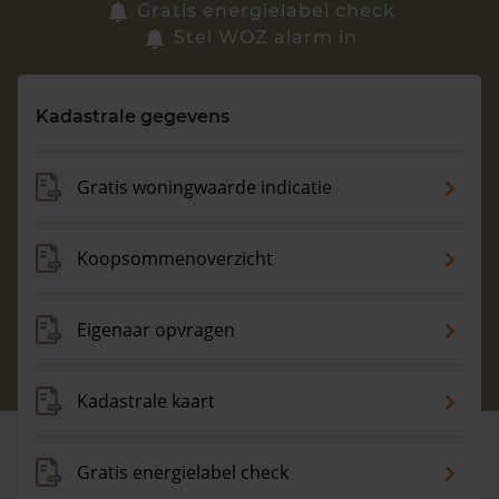
Zoek een woning
Gratis energielabel check
Stel WOZ alarm in
Vragen? Neem contact met ons op
Kadastrale gegevens
088 220 4200
Maandag t/m vrijdag - 08:00 -18:00
Gratis woningwaarde indicatie
Koopsommenoverzicht
Eigenaar opvragen
Kadastrale kaart
Gratis energielabel check