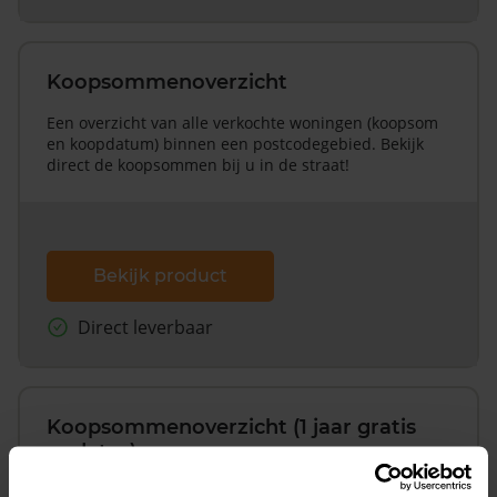
Koopsommenoverzicht
Een overzicht van alle verkochte woningen (koopsom
en koopdatum) binnen een postcodegebied. Bekijk
direct de koopsommen bij u in de straat!
Bekijk product
Direct leverbaar
Koopsommenoverzicht (1 jaar gratis
updates)
Inclusief 1 jaar gratis updates