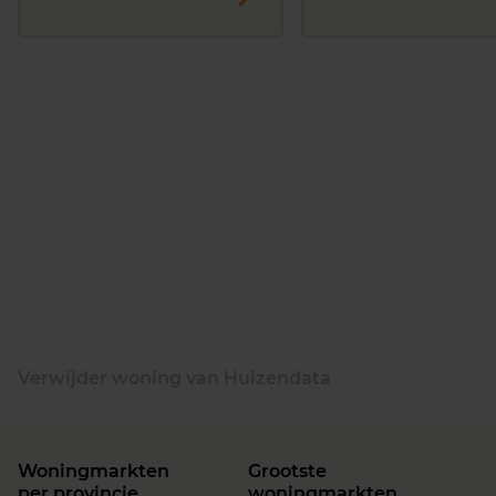
Verwijder woning van Huizendata
Woningmarkten
Grootste
per provincie
woningmarkten