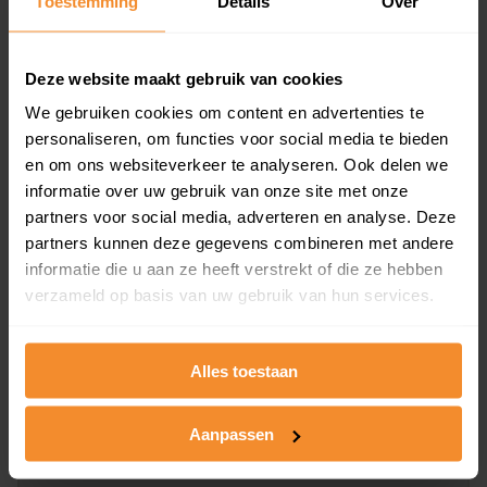
Toestemming
Details
Over
en koopdatum) binnen een postcodegebied. Dit
inclusief een jaar lang gratis updates van nieuwe
koopsommen.
Deze website maakt gebruik van cookies
We gebruiken cookies om content en advertenties te
personaliseren, om functies voor social media te bieden
en om ons websiteverkeer te analyseren. Ook delen we
Bekijk product
informatie over uw gebruik van onze site met onze
partners voor social media, adverteren en analyse. Deze
Direct leverbaar
partners kunnen deze gegevens combineren met andere
informatie die u aan ze heeft verstrekt of die ze hebben
verzameld op basis van uw gebruik van hun services.
Kadastrale kaart pakket
Alleen globale ligging perceel
Alles toestaan
Een uitgebreid overzicht van het perceel en
omliggende percelen met de kadastrale erfgrenzen,
Aanpassen
dit inclusief de luchtfoto!