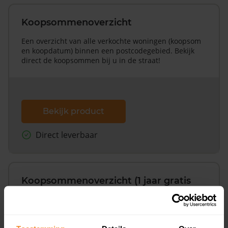
Koopsommenoverzicht
Een overzicht van alle verkochte woningen (koopsom
en koopdatum) binnen een postcodegebied. Bekijk
direct de koopsommen bij u in de straat!
Bekijk product
Direct leverbaar
Koopsommenoverzicht (1 jaar gratis
updates)
Inclusief 1 jaar gratis updates
Een overzicht van alle verkochte woningen (koopsom