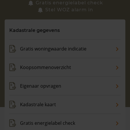
Zoek een woning
Gratis energielabel check
Stel WOZ alarm in
Vragen? Neem contact met ons op
Kadastrale gegevens
088 220 4200
Maandag t/m vrijdag - 08:00 -18:00
Gratis woningwaarde indicatie
Koopsommenoverzicht
Eigenaar opvragen
Kadastrale kaart
Gratis energielabel check