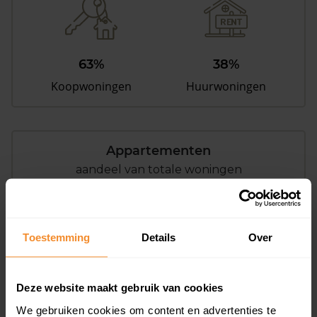
63%
38%
Koopwoningen
Huurwoningen
Appartementen
aandeel van totale woningen
Toestemming
Details
Over
0%
Deze website maakt gebruik van cookies
We gebruiken cookies om content en advertenties te