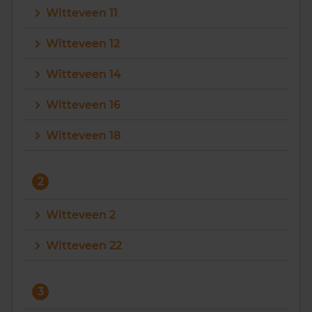
Witteveen 11
Vragen? Neem contact met ons op
Witteveen 12
088 220 4200
Witteveen 14
Maandag t/m vrijdag - 08:00 -18:00
Witteveen 16
Witteveen 18
2
Witteveen 2
Witteveen 22
3