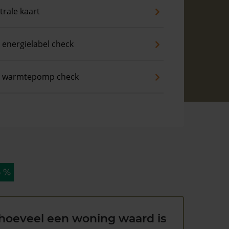
trale kaart
 energielabel check
s warmtepomp check
5 %
hoeveel een woning waard is