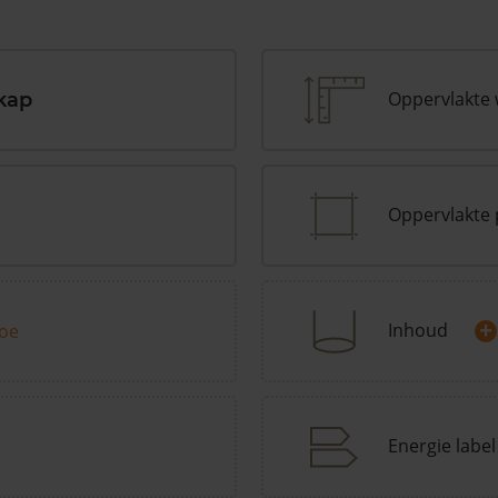
Oppervlakte
kap
Oppervlakte 
+
Inhoud
toe
Energie label