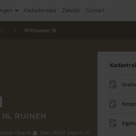
ingen
Kadasterdata
Zakelijk
Contact
en
Witteveen 16
Kadastra
Grati
Koop
16, RUINEN
Eigen
label check
Stel WOZ alarm in