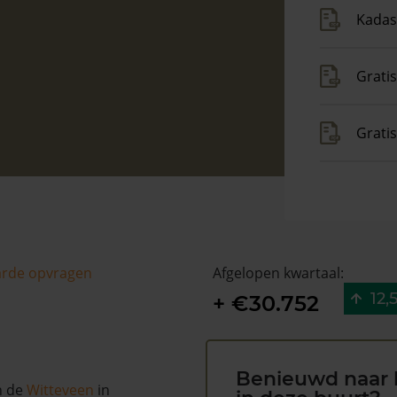
Kadas
Gratis
Grati
arde opvragen
Afgelopen kwartaal:
12,
+ €30.752
Benieuwd naar 
n de
Witteveen
in