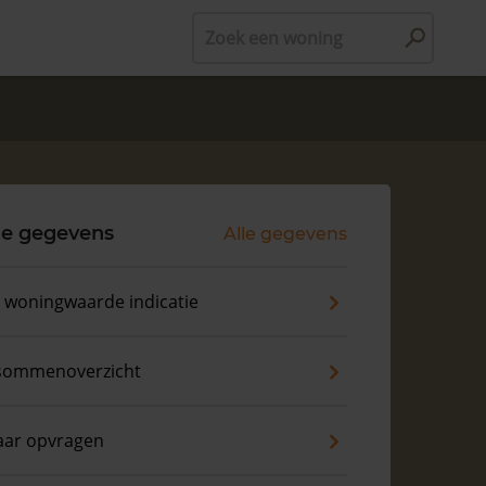
Zoek een woning
le gegevens
Alle gegevens
s woningwaarde indicatie
sommenoverzicht
aar opvragen