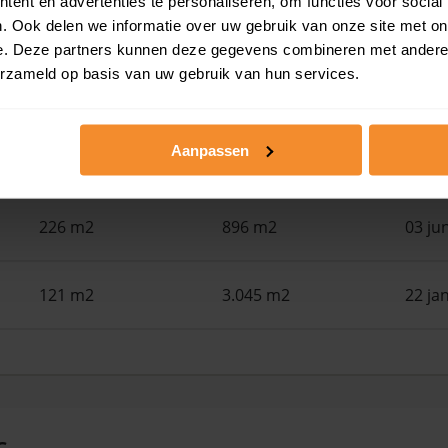
ent en advertenties te personaliseren, om functies voor social
109 m2
650 m2
26 ju
. Ook delen we informatie over uw gebruik van onze site met on
e. Deze partners kunnen deze gegevens combineren met andere i
erzameld op basis van uw gebruik van hun services.
161 m2
297 m2
08 ju
Aanpassen
174 m2
440 m2
05 ju
226 m2
896 m2
03 ju
121 m2
3.045 m2
22 ja