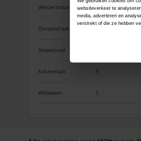
We gebruiken cookies om cont
Westerstraat
75
websiteverkeer te analyseren
media, adverteren en analys
verstrekt of die ze hebben v
Oosterstraat
42
Smeestraat
1
Kalvermaat
8
Witteveen
1