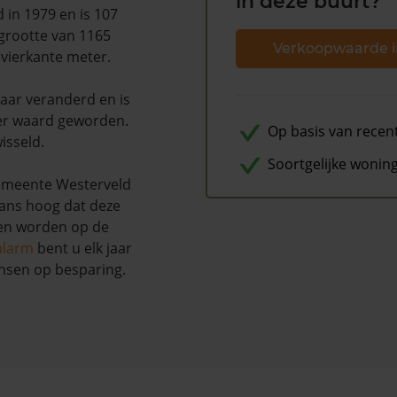
in deze buurt?
d in 1979 en is 107
grootte van 1165
Verkoopwaarde i
 vierkante meter.
naar veranderd en is
er waard geworden.
Op basis van recen
isseld.
Soortgelijke wonin
emeente Westerveld
kans hoog dat deze
nen worden op de
alarm
bent u elk jaar
nsen op besparing.