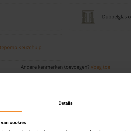
Dubbelglas o
tepomp Keuzehulp
Andere kenmerken toevoegen?
Voeg toe
in de buurt
Details
Woonoppervlak
Perceel
Ver
 van cookies