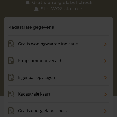
Zoek een woning
Gratis energielabel check
Stel WOZ alarm in
Vragen? Neem contact met ons op
Kadastrale gegevens
088 220 4200
Maandag t/m vrijdag - 08:00 -18:00
Gratis woningwaarde indicatie
Koopsommenoverzicht
Eigenaar opvragen
Kadastrale kaart
Gratis energielabel check