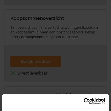
Koopsommenoverzicht
Een overzicht van alle verkochte woningen (koopsom
en koopdatum) binnen een postcodegebied. Bekijk
direct de koopsommen bij u in de straat!
Bekijk product
Direct leverbaar
Koopsommenoverzicht (1 jaar gratis
updates)
Inclusief 1 jaar gratis updates