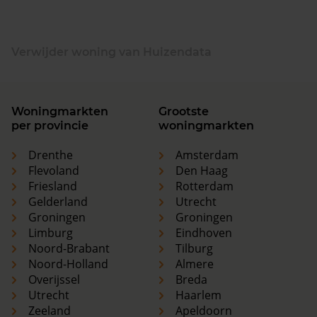
Verwijder woning van Huizendata
Woningmarkten
Grootste
per provincie
woningmarkten
Drenthe
Amsterdam
Flevoland
Den Haag
Friesland
Rotterdam
Gelderland
Utrecht
Groningen
Groningen
Limburg
Eindhoven
Noord-Brabant
Tilburg
Noord-Holland
Almere
Overijssel
Breda
Utrecht
Haarlem
Zeeland
Apeldoorn