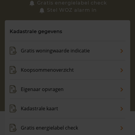
Zoek een woning
Gratis energielabel check
Stel WOZ alarm in
Vragen? Neem contact met ons op
Kadastrale gegevens
088 220 4200
Maandag t/m vrijdag - 08:00 -18:00
Gratis woningwaarde indicatie
Koopsommenoverzicht
Eigenaar opvragen
Kadastrale kaart
Gratis energielabel check