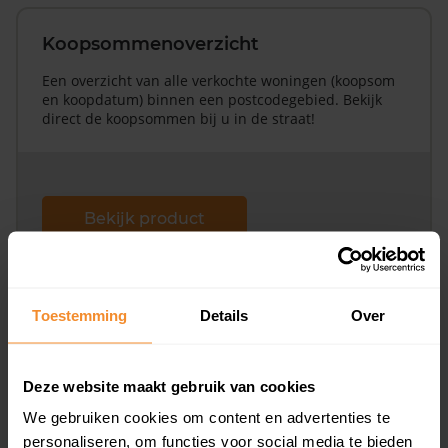
Koopsommenoverzicht
Een overzicht van alle verkochte woningen (koopsom
en koopdatum) binnen een postcodegebied. Bekijk
direct de koopsommen bij u in de straat!
Bekijk product
Direct leverbaar
Toestemming
Details
Over
Koopsommenoverzicht (1 jaar gratis
updates)
Deze website maakt gebruik van cookies
Inclusief 1 jaar gratis updates
We gebruiken cookies om content en advertenties te
personaliseren, om functies voor social media te bieden
Een overzicht van alle verkochte woningen (koopsom