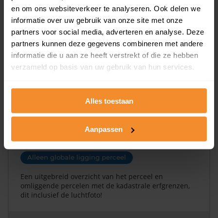
en om ons websiteverkeer te analyseren. Ook delen we
en koopdatum) binnen een postcodegebied. Dit
inclusief een jaar lang gratis updates van nieuwe
informatie over uw gebruik van onze site met onze
koopsommen.
partners voor social media, adverteren en analyse. Deze
partners kunnen deze gegevens combineren met andere
informatie die u aan ze heeft verstrekt of die ze hebben
verzameld op basis van uw gebruik van hun services.
Bekijk product
Direct leverbaar
Alles toestaan
Aanpassen
Kadastrale kaart pakket
Alleen globale ligging perceel
Een uitgebreid overzicht van het perceel en
omliggende percelen met de kadastrale erfgrenzen,
dit inclusief de luchtfoto!