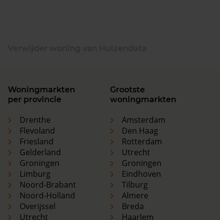
Verwijder woning van Huizendata
Woningmarkten
Grootste
per provincie
woningmarkten
Drenthe
Amsterdam
Flevoland
Den Haag
Friesland
Rotterdam
Gelderland
Utrecht
Groningen
Groningen
Limburg
Eindhoven
Noord-Brabant
Tilburg
Noord-Holland
Almere
Overijssel
Breda
Utrecht
Haarlem