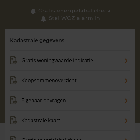
Zoek een woning
Gratis energielabel check
Stel WOZ alarm in
Vragen? Neem contact met ons op
Kadastrale gegevens
088 220 4200
Maandag t/m vrijdag - 08:00 -18:00
Gratis woningwaarde indicatie
Koopsommenoverzicht
Eigenaar opvragen
Kadastrale kaart