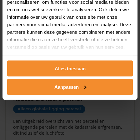
personaliseren, om functies voor social media te bieden
Een overzicht van alle verkochte woningen (koopsom
en om ons websiteverkeer te analyseren. Ook delen we
en koopdatum) binnen een postcodegebied. Dit
informatie over uw gebruik van onze site met onze
inclusief een jaar lang gratis updates van nieuwe
partners voor social media, adverteren en analyse. Deze
koopsommen.
partners kunnen deze gegevens combineren met andere
informatie die u aan ze heeft verstrekt of die ze hebben
verzameld op basis van uw gebruik van hun services.
Bekijk product
Alles toestaan
Direct leverbaar
Aanpassen
Kadastrale kaart pakket
Alleen globale ligging perceel
Een uitgebreid overzicht van het perceel en
omliggende percelen met de kadastrale erfgrenzen,
dit inclusief de luchtfoto!