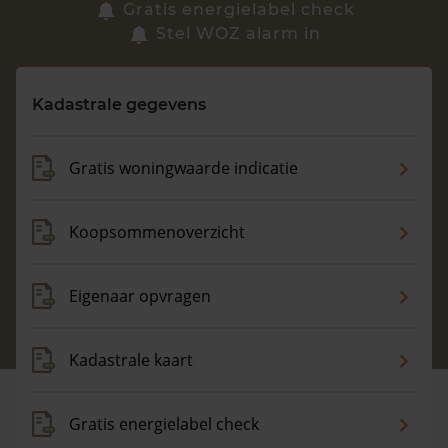
Zoek een woning
Gratis energielabel check
Stel WOZ alarm in
Vragen? Neem contact met ons op
Kadastrale gegevens
088 220 4200
Maandag t/m vrijdag - 08:00 -18:00
Gratis woningwaarde indicatie
Koopsommenoverzicht
Eigenaar opvragen
Kadastrale kaart
Gratis energielabel check