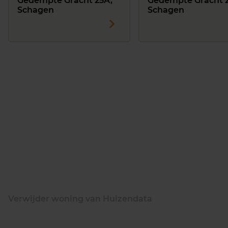
Gedempte Gracht 25A,
Gedempte Gracht 2
Schagen
Schagen
Verwijder woning van Huizendata