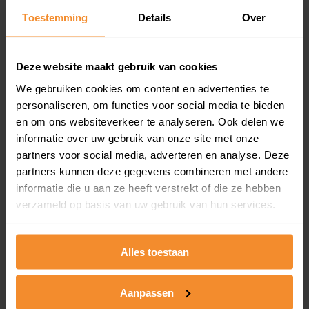
Toestemming
Details
Over
Een overzicht van alle verkochte woningen (koopsom
en koopdatum) binnen een postcodegebied. Dit
inclusief een jaar lang gratis updates van nieuwe
koopsommen.
Deze website maakt gebruik van cookies
We gebruiken cookies om content en advertenties te
personaliseren, om functies voor social media te bieden
en om ons websiteverkeer te analyseren. Ook delen we
Bekijk product
informatie over uw gebruik van onze site met onze
partners voor social media, adverteren en analyse. Deze
Direct leverbaar
partners kunnen deze gegevens combineren met andere
informatie die u aan ze heeft verstrekt of die ze hebben
verzameld op basis van uw gebruik van hun services.
Kadastrale kaart pakket
Alleen globale ligging perceel
Alles toestaan
Een uitgebreid overzicht van het perceel en
omliggende percelen met de kadastrale erfgrenzen,
Aanpassen
dit inclusief de luchtfoto!