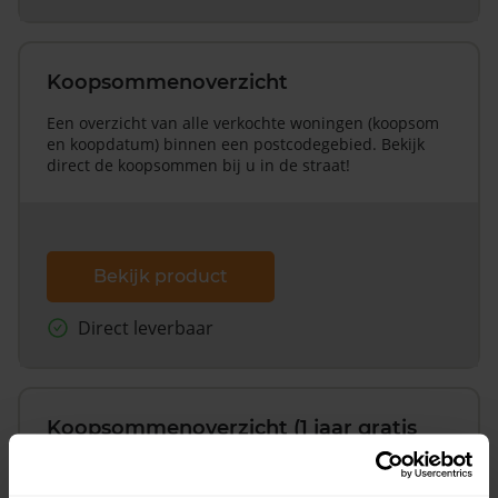
Koopsommenoverzicht
Een overzicht van alle verkochte woningen (koopsom
en koopdatum) binnen een postcodegebied. Bekijk
direct de koopsommen bij u in de straat!
Bekijk product
Direct leverbaar
Koopsommenoverzicht (1 jaar gratis
updates)
Inclusief 1 jaar gratis updates