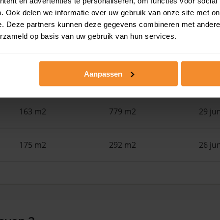
ent en advertenties te personaliseren, om functies voor social
131 m2
255 m2
30 ju
. Ook delen we informatie over uw gebruik van onze site met on
e. Deze partners kunnen deze gegevens combineren met andere i
erzameld op basis van uw gebruik van hun services.
67 m2
609 m2
30 ju
Aanpassen
225 m2
205 m2
30 ju
163 m2
779 m2
29 ju
175 m2
292 m2
26 ju