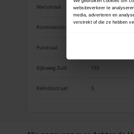
We gebruiken cookies om cont
Marsstraat
56
websiteverkeer te analyseren
media, adverteren en analys
verstrekt of die ze hebben v
Rosmolenstraat
40
Putstraat
61
Rijksweg Zuid
193
Relindisstraat
3