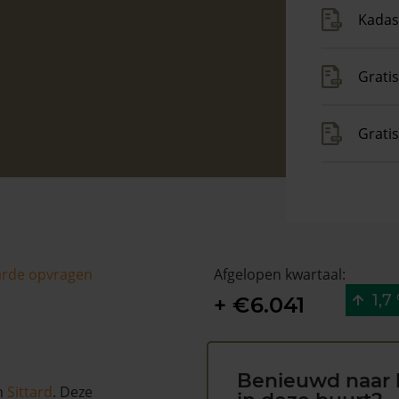
Kadas
Gratis
Grati
arde opvragen
Afgelopen kwartaal:
1,7
+ €6.041
Benieuwd naar 
n
Sittard
. Deze