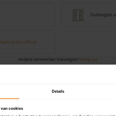
Dubbelglas o
tepomp Keuzehulp
Andere kenmerken toevoegen?
Voeg toe
in de buurt
Details
Woonoppervlak
Perceel
Ver
 van cookies