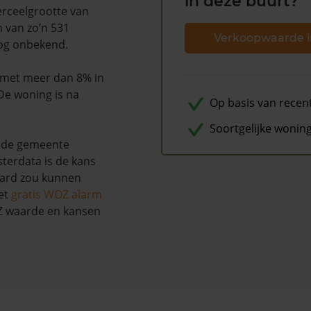
in deze buurt?
erceelgrootte van
n van zo’n 531
Verkoopwaarde i
nog onbekend.
is met meer dan 8% in
De woning is na
Op basis van recen
Soortgelijke wonin
 de gemeente
sterdata is de kans
aard zou kunnen
et
gratis WOZ alarm
OZ waarde en kansen