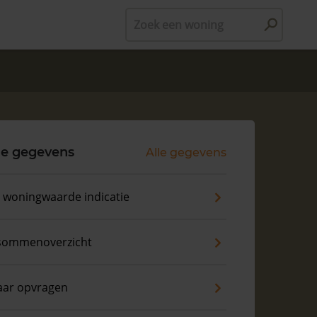
Zoek een woning
le gegevens
Alle gegevens
s woningwaarde indicatie
sommenoverzicht
aar opvragen