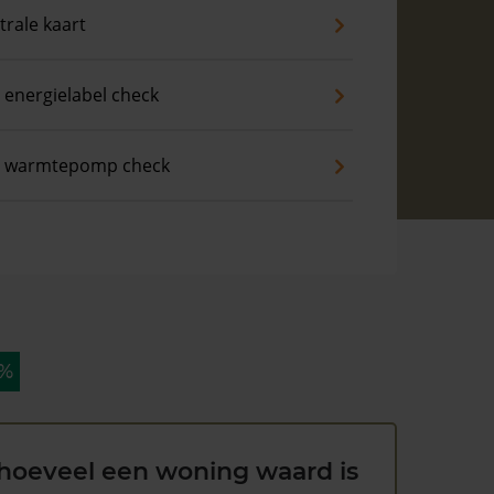
trale kaart
 energielabel check
s warmtepomp check
 %
hoeveel een woning waard is