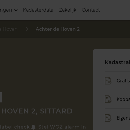
ingen
Kadasterdata
Zakelijk
Contact
e Hoven
Achter de Hoven 2
Kadastra
Grati
Koop
HOVEN 2, SITTARD
Eigen
label check
Stel WOZ alarm in