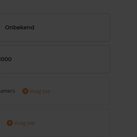
Onbekend
2000
+
kamers
Voeg toe
+
Voeg toe