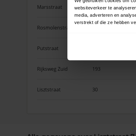
We gebruiken cookies om cont
Marsstraat
56
websiteverkeer te analyseren
media, adverteren en analys
verstrekt of die ze hebben v
Rosmolenstraat
40
Putstraat
61
Rijksweg Zuid
193
Lisztstraat
30