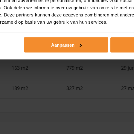
ent en advertenties te personaliseren, om functies voor social
131 m2
255 m2
30 ju
. Ook delen we informatie over uw gebruik van onze site met on
e. Deze partners kunnen deze gegevens combineren met andere i
erzameld op basis van uw gebruik van hun services.
67 m2
609 m2
30 ju
Aanpassen
225 m2
205 m2
30 ju
163 m2
779 m2
29 ju
189 m2
327 m2
27 ma