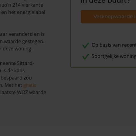
in deze buurt?
 zo’n 214 vierkante
 en het energielabel
Verkoopwaarde i
naar veranderd en is
n waarde gestegen.
Op basis van recen
r deze woning.
Soortgelijke wonin
meente Sittard-
 is de kans
r bespaard zou
n. Met het
gratis
w laatste WOZ waarde