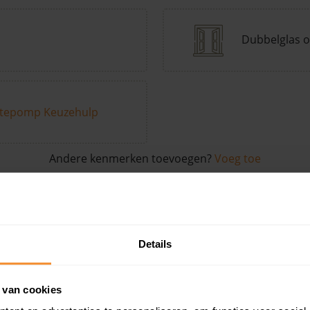
Dubbelglas o
tepomp Keuzehulp
Andere kenmerken toevoegen?
Voeg toe
in de buurt
Details
Woonoppervlak
Perceel
Ver
 van cookies