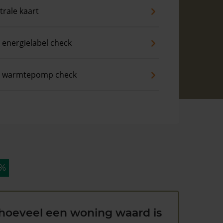
trale kaart
 energielabel check
s warmtepomp check
 %
hoeveel een woning waard is