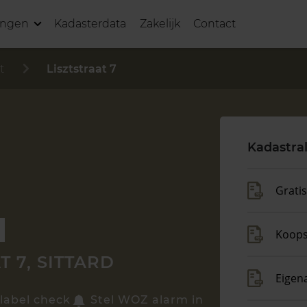
ingen
Kadasterdata
Zakelijk
Contact
t
Lisztstraat 7
Kadastra
Grati
Koop
T 7, SITTARD
Eigen
label check
Stel WOZ alarm in