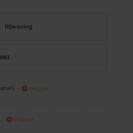
Rijwoning
1983
+
kamers
Voeg toe
+
Voeg toe