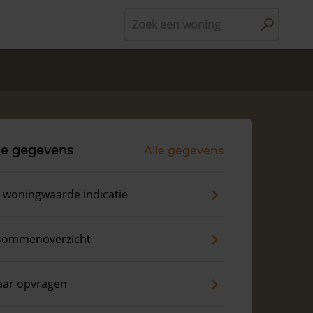
Zoek een woning
le gegevens
Alle gegevens
s woningwaarde indicatie
sommenoverzicht
aar opvragen