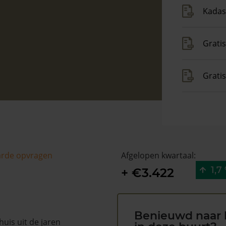
Kadas
Gratis
Grati
arde opvragen
Afgelopen kwartaal:
1,7
+ €3.422
Benieuwd naar 
 huis uit de jaren