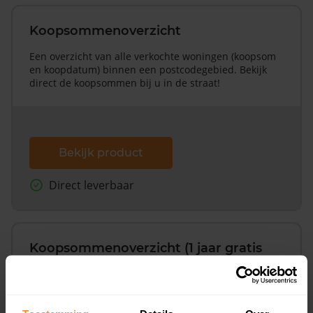
Koopsommenoverzicht
Een overzicht van alle verkochte woningen (koopsom
en koopdatum) binnen een postcodegebied. Bekijk
direct de koopsommen bij u in de straat!
Bekijk product
Direct leverbaar
Koopsommenoverzicht (1 jaar gratis
updates)
Inclusief 1 jaar gratis updates
Een overzicht van alle verkochte woningen (koopsom