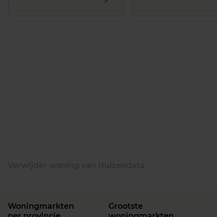
Verwijder woning van Huizendata
Woningmarkten
Grootste
per provincie
woningmarkten