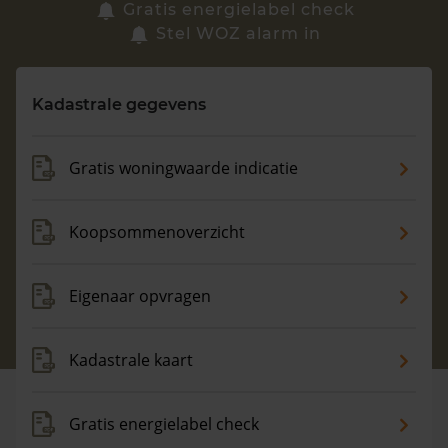
Zoek een woning
Gratis energielabel check
Stel WOZ alarm in
Vragen? Neem contact met ons op
Kadastrale gegevens
088 220 4200
Maandag t/m vrijdag - 08:00 -18:00
Gratis woningwaarde indicatie
Koopsommenoverzicht
Eigenaar opvragen
Kadastrale kaart
Gratis energielabel check