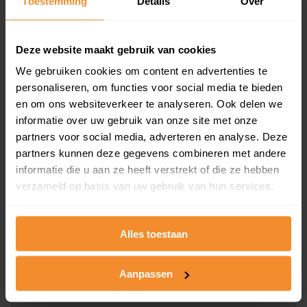
Toestemming
Details
Over
en koopdatum) binnen een postcodegebied. Dit
inclusief een jaar lang gratis updates van nieuwe
koopsommen.
Deze website maakt gebruik van cookies
We gebruiken cookies om content en advertenties te
personaliseren, om functies voor social media te bieden
en om ons websiteverkeer te analyseren. Ook delen we
Bekijk product
informatie over uw gebruik van onze site met onze
partners voor social media, adverteren en analyse. Deze
Direct leverbaar
partners kunnen deze gegevens combineren met andere
informatie die u aan ze heeft verstrekt of die ze hebben
verzameld op basis van uw gebruik van hun services.
Kadastrale kaart pakket
Alleen globale ligging perceel
Alles toestaan
Een uitgebreid overzicht van het perceel en
omliggende percelen met de kadastrale erfgrenzen,
Aanpassen
dit inclusief de luchtfoto!