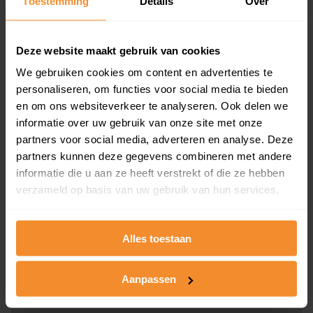
Toestemming
Details
Over
en koopdatum) binnen een postcodegebied. Dit
inclusief een jaar lang gratis updates van nieuwe
koopsommen.
Deze website maakt gebruik van cookies
We gebruiken cookies om content en advertenties te
personaliseren, om functies voor social media te bieden
en om ons websiteverkeer te analyseren. Ook delen we
Bekijk product
informatie over uw gebruik van onze site met onze
partners voor social media, adverteren en analyse. Deze
Direct leverbaar
partners kunnen deze gegevens combineren met andere
informatie die u aan ze heeft verstrekt of die ze hebben
verzameld op basis van uw gebruik van hun services.
Kadastrale kaart pakket
Alleen globale ligging perceel
Alles toestaan
Een uitgebreid overzicht van het perceel en
omliggende percelen met de kadastrale erfgrenzen,
Aanpassen
dit inclusief de luchtfoto!