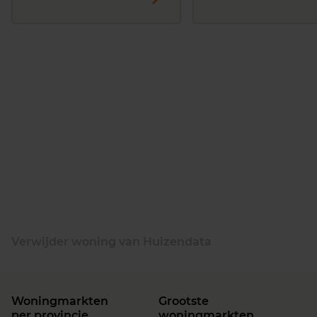
Verwijder woning van Huizendata
Woningmarkten
Grootste
per provincie
woningmarkten