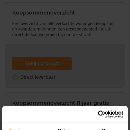
Koopsommenoverzicht
Een overzicht van alle verkochte woningen (koopsom
en koopdatum) binnen een postcodegebied. Bekijk
direct de koopsommen bij u in de straat!
Bekijk product
Direct leverbaar
Koopsommenoverzicht (1 jaar gratis
updates)
Inclusief 1 jaar gratis updates
Een overzicht van alle verkochte woningen (koopsom