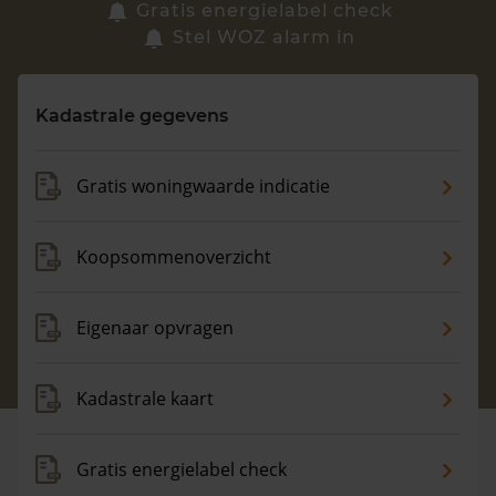
Zoek een woning
Gratis energielabel check
Stel WOZ alarm in
Vragen? Neem contact met ons op
Kadastrale gegevens
088 220 4200
Maandag t/m vrijdag - 08:00 -18:00
Gratis woningwaarde indicatie
Koopsommenoverzicht
Eigenaar opvragen
Kadastrale kaart
Gratis energielabel check