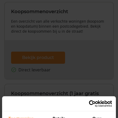
Koopsommenoverzicht
Een overzicht van alle verkochte woningen (koopsom
en koopdatum) binnen een postcodegebied. Bekijk
direct de koopsommen bij u in de straat!
Bekijk product
Direct leverbaar
Koopsommenoverzicht (1 jaar gratis
updates)
Inclusief 1 jaar gratis updates
Een overzicht van alle verkochte woningen (koopsom