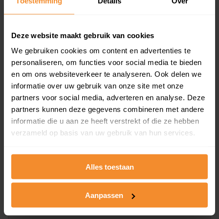
Toestemming
Details
Over
en koopdatum) binnen een postcodegebied. Dit
inclusief een jaar lang gratis updates van nieuwe
koopsommen.
Deze website maakt gebruik van cookies
We gebruiken cookies om content en advertenties te
personaliseren, om functies voor social media te bieden
en om ons websiteverkeer te analyseren. Ook delen we
Bekijk product
informatie over uw gebruik van onze site met onze
partners voor social media, adverteren en analyse. Deze
Direct leverbaar
partners kunnen deze gegevens combineren met andere
informatie die u aan ze heeft verstrekt of die ze hebben
verzameld op basis van uw gebruik van hun services.
Kadastrale kaart pakket
Alleen globale ligging perceel
Alles toestaan
Een uitgebreid overzicht van het perceel en
omliggende percelen met de kadastrale erfgrenzen,
Aanpassen
dit inclusief de luchtfoto!