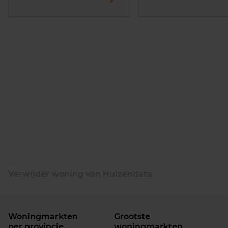
Verwijder woning van Huizendata
Woningmarkten
Grootste
per provincie
woningmarkten