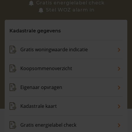
Zoek een woning
Gratis energielabel check
Stel WOZ alarm in
Vragen? Neem contact met ons op
Kadastrale gegevens
088 220 4200
Maandag t/m vrijdag - 08:00 -18:00
Gratis woningwaarde indicatie
Koopsommenoverzicht
Eigenaar opvragen
Kadastrale kaart
Gratis energielabel check