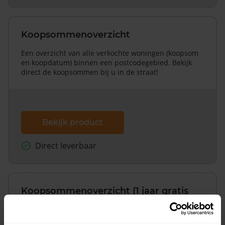
Koopsommenoverzicht
Een overzicht van alle verkochte woningen (koopsom
en koopdatum) binnen een postcodegebied. Bekijk
direct de koopsommen bij u in de straat!
Bekijk product
Direct leverbaar
Koopsommenoverzicht (1 jaar gratis
updates)
Inclusief 1 jaar gratis updates