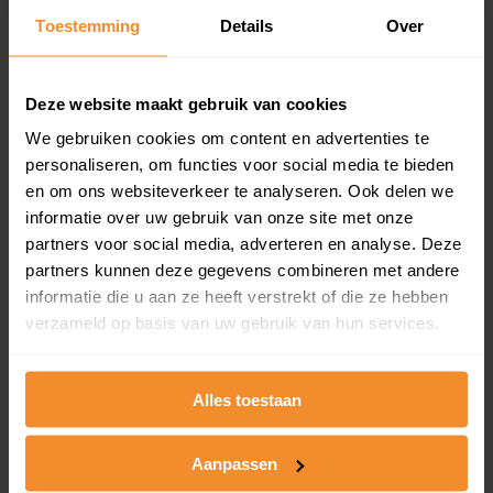
Toestemming
Details
Over
Een overzicht van alle verkochte woningen (koopsom
en koopdatum) binnen een postcodegebied. Dit
inclusief een jaar lang gratis updates van nieuwe
koopsommen.
Deze website maakt gebruik van cookies
We gebruiken cookies om content en advertenties te
personaliseren, om functies voor social media te bieden
en om ons websiteverkeer te analyseren. Ook delen we
Bekijk product
informatie over uw gebruik van onze site met onze
partners voor social media, adverteren en analyse. Deze
Direct leverbaar
partners kunnen deze gegevens combineren met andere
informatie die u aan ze heeft verstrekt of die ze hebben
verzameld op basis van uw gebruik van hun services.
Kadastrale kaart pakket
Alleen globale ligging perceel
Alles toestaan
Een uitgebreid overzicht van het perceel en
omliggende percelen met de kadastrale erfgrenzen,
Aanpassen
dit inclusief de luchtfoto!