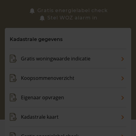
Zoek een woning
Gratis energielabel check
Stel WOZ alarm in
Vragen? Neem contact met ons op
Kadastrale gegevens
088 220 4200
Maandag t/m vrijdag - 08:00 -18:00
Gratis woningwaarde indicatie
Koopsommenoverzicht
Eigenaar opvragen
Kadastrale kaart