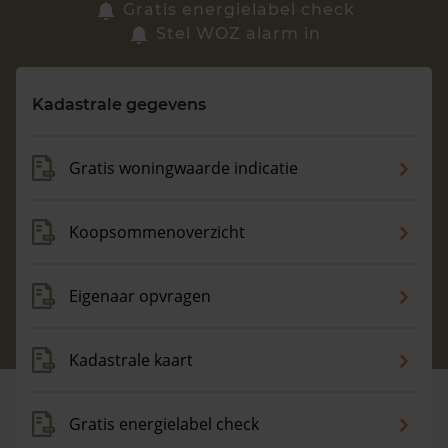
Zoek een woning
Gratis energielabel check
Stel WOZ alarm in
Vragen? Neem contact met ons op
Kadastrale gegevens
088 220 4200
Maandag t/m vrijdag - 08:00 -18:00
Gratis woningwaarde indicatie
Koopsommenoverzicht
Eigenaar opvragen
Kadastrale kaart
Gratis energielabel check