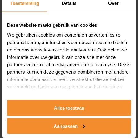
Toestemming
Details
Over
en koopdatum) binnen een postcodegebied. Dit
inclusief een jaar lang gratis updates van nieuwe
koopsommen.
Deze website maakt gebruik van cookies
We gebruiken cookies om content en advertenties te
personaliseren, om functies voor social media te bieden
Bekijk product
en om ons websiteverkeer te analyseren. Ook delen we
informatie over uw gebruik van onze site met onze
Direct leverbaar
partners voor social media, adverteren en analyse. Deze
partners kunnen deze gegevens combineren met andere
informatie die u aan ze heeft verstrekt of die ze hebben
verzameld op basis van uw gebruik van hun services.
Kadastrale kaart pakket
Alleen globale ligging perceel
Alles toestaan
Een uitgebreid overzicht van het perceel en
omliggende percelen met de kadastrale erfgrenzen,
dit inclusief de luchtfoto!
Aanpassen