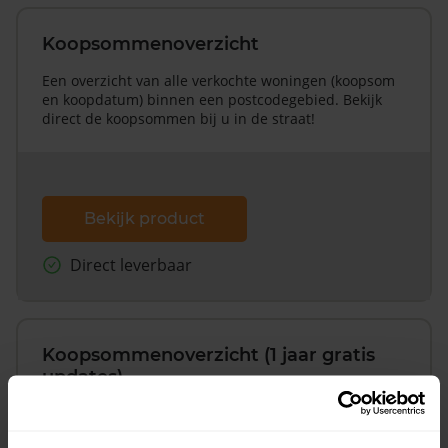
Koopsommenoverzicht
Een overzicht van alle verkochte woningen (koopsom
en koopdatum) binnen een postcodegebied. Bekijk
direct de koopsommen bij u in de straat!
Bekijk product
Direct leverbaar
Koopsommenoverzicht (1 jaar gratis
updates)
Inclusief 1 jaar gratis updates
Een overzicht van alle verkochte woningen (koopsom