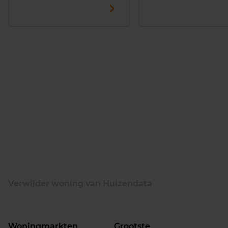
Verwijder woning van Huizendata
Woningmarkten
Grootste