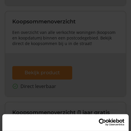
Koopsommenoverzicht
Een overzicht van alle verkochte woningen (koopsom
en koopdatum) binnen een postcodegebied. Bekijk
direct de koopsommen bij u in de straat!
Bekijk product
Direct leverbaar
Koopsommenoverzicht (1 jaar gratis
updates)
Inclusief 1 jaar gratis updates