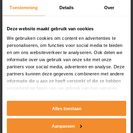
Toestemming
Details
Over
Een overzicht van alle verkochte woningen (koopsom
en koopdatum) binnen een postcodegebied. Dit
inclusief een jaar lang gratis updates van nieuwe
koopsommen.
Deze website maakt gebruik van cookies
We gebruiken cookies om content en advertenties te
personaliseren, om functies voor social media te bieden
en om ons websiteverkeer te analyseren. Ook delen we
Bekijk product
informatie over uw gebruik van onze site met onze
partners voor social media, adverteren en analyse. Deze
Direct leverbaar
partners kunnen deze gegevens combineren met andere
informatie die u aan ze heeft verstrekt of die ze hebben
verzameld op basis van uw gebruik van hun services.
Kadastrale kaart pakket
Alleen globale ligging perceel
Alles toestaan
Een uitgebreid overzicht van het perceel en
omliggende percelen met de kadastrale erfgrenzen,
Aanpassen
dit inclusief de luchtfoto!