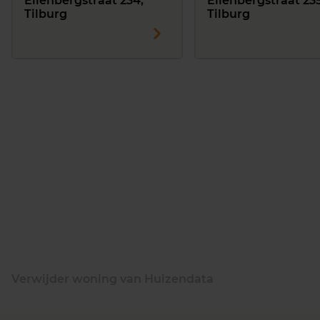
Eilenbergstraat 234,
Eilenbergstraat 235
Tilburg
Tilburg
Verwijder woning van Huizendata