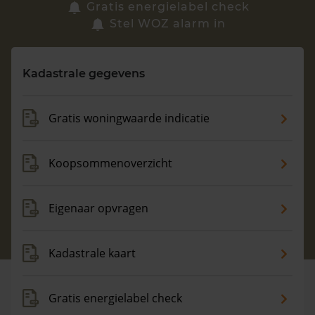
Zoek een woning
Gratis energielabel check
Stel WOZ alarm in
Vragen? Neem contact met ons op
Kadastrale gegevens
088 220 4200
Maandag t/m vrijdag - 08:00 -18:00
Gratis woningwaarde indicatie
Koopsommenoverzicht
Eigenaar opvragen
Kadastrale kaart
Gratis energielabel check