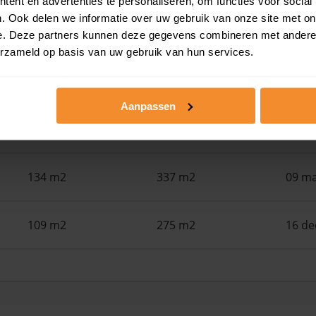
ent en advertenties te personaliseren, om functies voor social
. Ook delen we informatie over uw gebruik van onze site met on
138 m2
410 m2
18 ju
e. Deze partners kunnen deze gegevens combineren met andere i
erzameld op basis van uw gebruik van hun services.
203 m2
385 m2
09 ju
Aanpassen
140 m2
288 m2
01 ju
134 m2
337 m2
09 ma
109 m2
275 m2
16 d