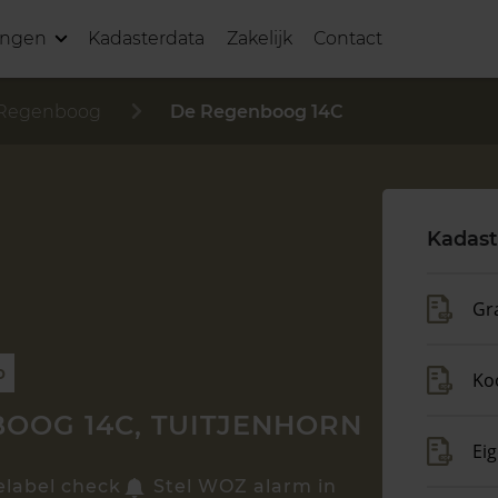
ingen
Kadasterdata
Zakelijk
Contact
Regenboog
De Regenboog 14C
Kadast
Gr
p
Ko
OOG 14C, TUITJENHORN
Ei
elabel check
Stel WOZ alarm in