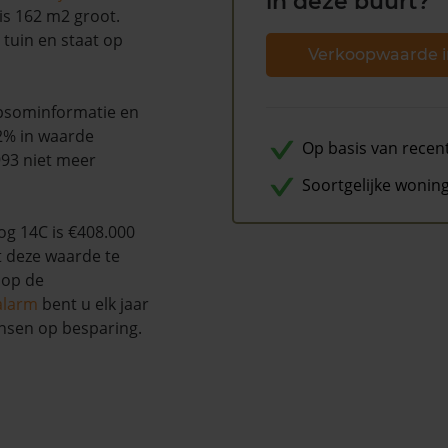
in deze buurt?
is 162 m2 groot.
 tuin en staat op
Verkoopwaarde i
opsominformatie en
2% in waarde
Op basis van recen
993 niet meer
Soortgelijke wonin
g 14C is €408.000
t deze waarde te
 op de
alarm
bent u elk jaar
nsen op besparing.