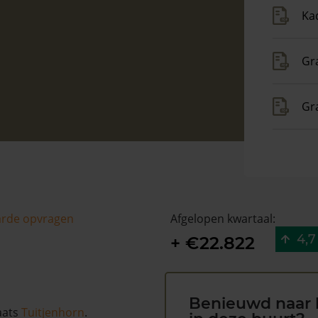
Ka
Gra
Gr
arde opvragen
Afgelopen kwartaal:
4,7
+ €22.822
Benieuwd naar 
aats
Tuitjenhorn
.