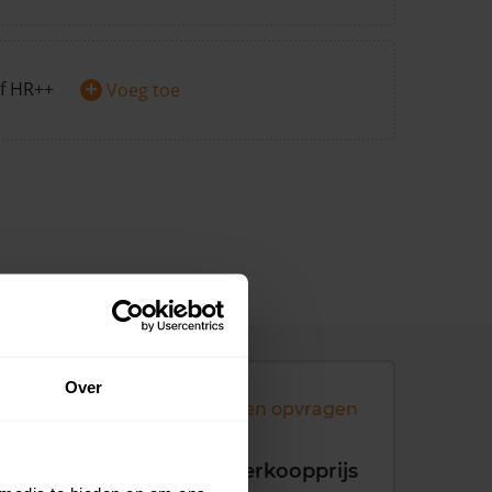
+
f HR++
Voeg toe
Over
Andere koopsommen opvragen
koopdatum
Verkoopprijs