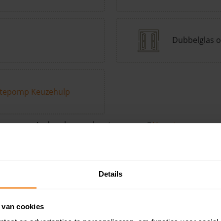
Dubbelglas o
tepomp Keuzehulp
Andere kenmerken toevoegen?
Voeg toe
Details
in de buurt
 van cookies
Woonoppervlak
Perceel
Ver