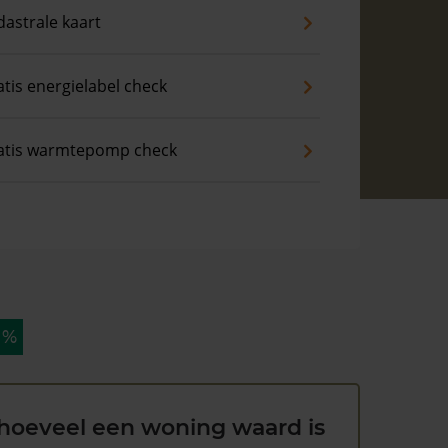
dastrale kaart
tis energielabel check
atis warmtepomp check
 %
hoeveel een woning waard is