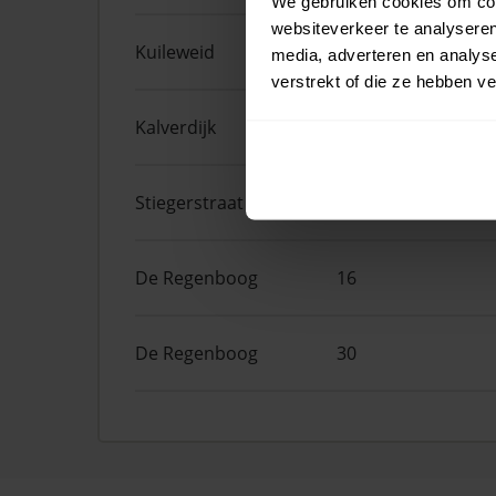
We gebruiken cookies om cont
websiteverkeer te analyseren
Kuileweid
30
media, adverteren en analys
verstrekt of die ze hebben v
Kalverdijk
75
Stiegerstraat
22
De Regenboog
16
De Regenboog
30