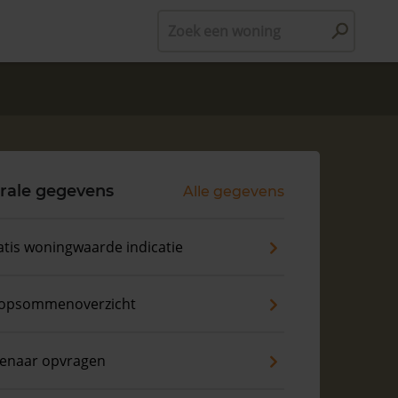
Zoek een woning
rale gegevens
Alle gegevens
atis woningwaarde indicatie
opsommenoverzicht
genaar opvragen