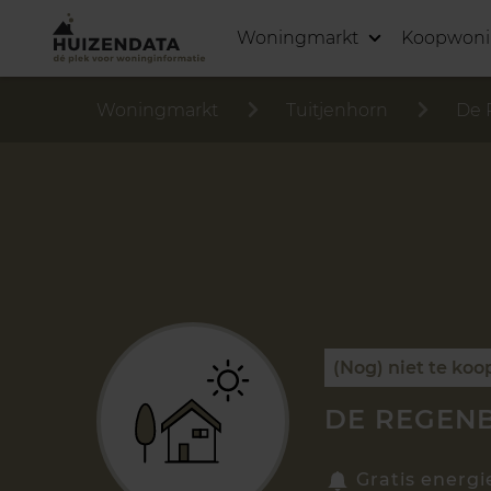
Woningmarkt
Koopwon
Woningmarkt
Tuitjenhorn
De 
(Nog) niet te koo
DE REGENB
Gratis energi