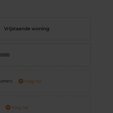
Vrijstaande woning
2000
+
kamers
Voeg toe
+
Voeg toe