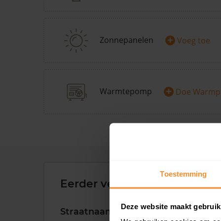
+
Zonnepanelen
Voeg toe
+
Warmtepomp
Doe Warmp
Toestemming
Eerder verkochte woningen 
Deze website maakt gebruik
Straatnaam
Huisnr.