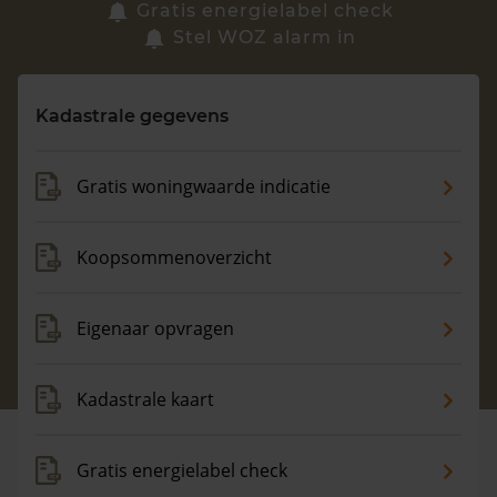
Zoek een woning
Gratis energielabel check
Stel WOZ alarm in
Vragen? Neem contact met ons op
Kadastrale gegevens
088 220 4200
Maandag t/m vrijdag - 08:00 -18:00
Gratis woningwaarde indicatie
Koopsommenoverzicht
Eigenaar opvragen
Kadastrale kaart
Gratis energielabel check