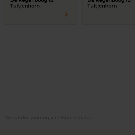
De Regenboog 16,
De Regenboog 18,
Tuitjenhorn
Tuitjenhorn
Verwijder woning van Huizendata