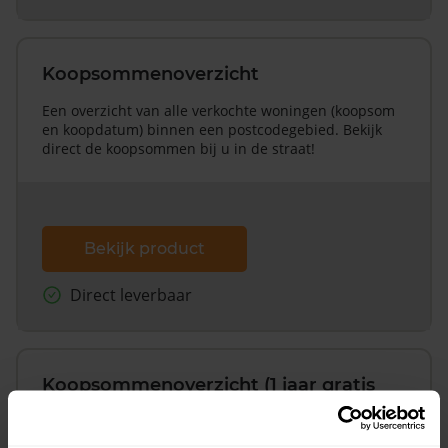
Koopsommenoverzicht
Een overzicht van alle verkochte woningen (koopsom
en koopdatum) binnen een postcodegebied. Bekijk
direct de koopsommen bij u in de straat!
Bekijk product
Direct leverbaar
Koopsommenoverzicht (1 jaar gratis
updates)
Inclusief 1 jaar gratis updates