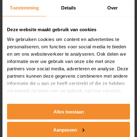
Toestemming
Details
Over
Een overzicht van alle verkochte woningen (koopsom
en koopdatum) binnen een postcodegebied. Dit
inclusief een jaar lang gratis updates van nieuwe
koopsommen.
Deze website maakt gebruik van cookies
We gebruiken cookies om content en advertenties te
personaliseren, om functies voor social media te bieden
en om ons websiteverkeer te analyseren. Ook delen we
Bekijk product
informatie over uw gebruik van onze site met onze
partners voor social media, adverteren en analyse. Deze
Direct leverbaar
partners kunnen deze gegevens combineren met andere
informatie die u aan ze heeft verstrekt of die ze hebben
verzameld op basis van uw gebruik van hun services.
Kadastrale kaart pakket
Alleen globale ligging perceel
Alles toestaan
Een uitgebreid overzicht van het perceel en
omliggende percelen met de kadastrale erfgrenzen,
Aanpassen
dit inclusief de luchtfoto!