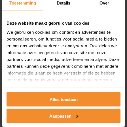
Toestemming
Details
Over
en koopdatum) binnen een postcodegebied. Dit
inclusief een jaar lang gratis updates van nieuwe
koopsommen.
Deze website maakt gebruik van cookies
We gebruiken cookies om content en advertenties te
personaliseren, om functies voor social media te bieden
Bekijk product
en om ons websiteverkeer te analyseren. Ook delen we
informatie over uw gebruik van onze site met onze
Direct leverbaar
partners voor social media, adverteren en analyse. Deze
partners kunnen deze gegevens combineren met andere
informatie die u aan ze heeft verstrekt of die ze hebben
verzameld op basis van uw gebruik van hun services.
Kadastrale kaart pakket
Alleen globale ligging perceel
Alles toestaan
Een uitgebreid overzicht van het perceel en
omliggende percelen met de kadastrale erfgrenzen,
dit inclusief de luchtfoto!
Aanpassen