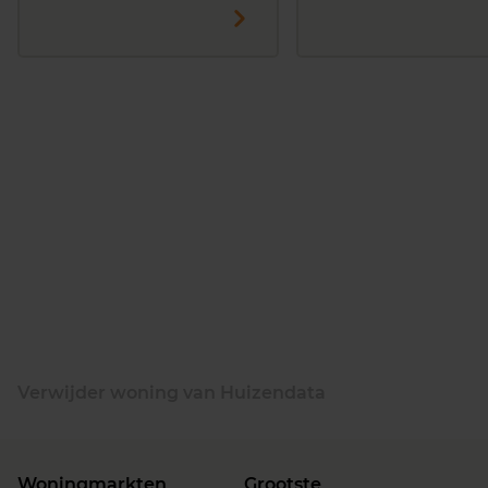
Verwijder woning van Huizendata
Woningmarkten
Grootste