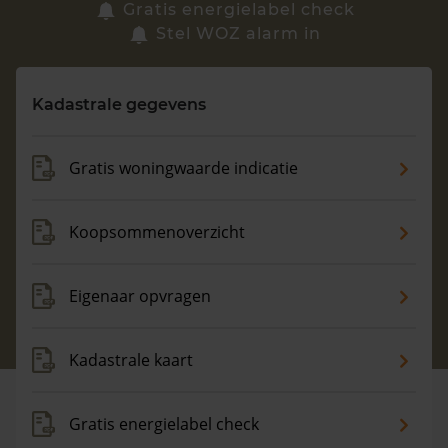
Zoek een woning
Gratis energielabel check
Stel WOZ alarm in
Vragen? Neem contact met ons op
Kadastrale gegevens
088 220 4200
Maandag t/m vrijdag - 08:00 -18:00
Gratis woningwaarde indicatie
Koopsommenoverzicht
Eigenaar opvragen
Kadastrale kaart
Gratis energielabel check