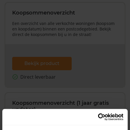
Koopsommenoverzicht
Een overzicht van alle verkochte woningen (koopsom
en koopdatum) binnen een postcodegebied. Bekijk
direct de koopsommen bij u in de straat!
Bekijk product
Direct leverbaar
Koopsommenoverzicht (1 jaar gratis
updates)
Inclusief 1 jaar gratis updates
Een overzicht van alle verkochte woningen (koopsom