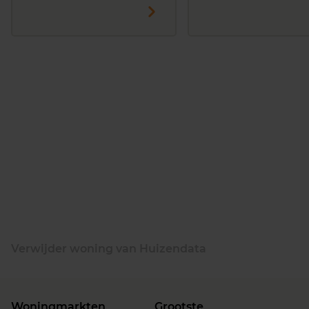
Verwijder woning van Huizendata
Woningmarkten
Grootste