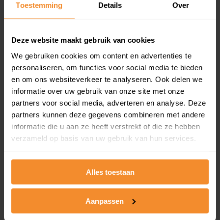
Toestemming
Details
Over
en koopdatum) binnen een postcodegebied. Dit
inclusief een jaar lang gratis updates van nieuwe
koopsommen.
Deze website maakt gebruik van cookies
We gebruiken cookies om content en advertenties te
personaliseren, om functies voor social media te bieden
Bekijk product
en om ons websiteverkeer te analyseren. Ook delen we
informatie over uw gebruik van onze site met onze
Direct leverbaar
partners voor social media, adverteren en analyse. Deze
partners kunnen deze gegevens combineren met andere
informatie die u aan ze heeft verstrekt of die ze hebben
verzameld op basis van uw gebruik van hun services.
Kadastrale kaart pakket
Alleen globale ligging perceel
Alles toestaan
Een uitgebreid overzicht van het perceel en
omliggende percelen met de kadastrale erfgrenzen,
dit inclusief de luchtfoto!
Aanpassen