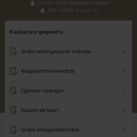
Zoek een woning
Gratis energielabel check
Stel WOZ alarm in
Vragen? Neem contact met ons op
Kadastrale gegevens
088 220 4200
Maandag t/m vrijdag - 08:00 -18:00
Gratis woningwaarde indicatie
Koopsommenoverzicht
Eigenaar opvragen
Kadastrale kaart
Gratis energielabel check