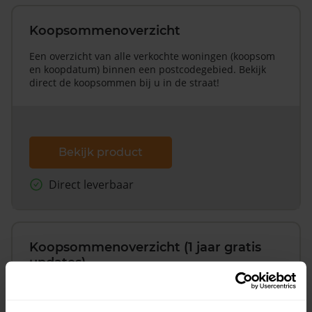
Koopsommenoverzicht
Een overzicht van alle verkochte woningen (koopsom
en koopdatum) binnen een postcodegebied. Bekijk
direct de koopsommen bij u in de straat!
Bekijk product
Direct leverbaar
Koopsommenoverzicht (1 jaar gratis
updates)
Inclusief 1 jaar gratis updates
Een overzicht van alle verkochte woningen (koopsom