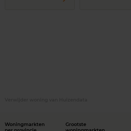
Verwijder woning van Huizendata
Woningmarkten
Grootste
per provincie
woningmarkten