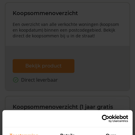
Koopsommenoverzicht
Een overzicht van alle verkochte woningen (koopsom
en koopdatum) binnen een postcodegebied. Bekijk
direct de koopsommen bij u in de straat!
Bekijk product
Direct leverbaar
Koopsommenoverzicht (1 jaar gratis
updates)
Inclusief 1 jaar gratis updates
Een overzicht van alle verkochte woningen (koopsom