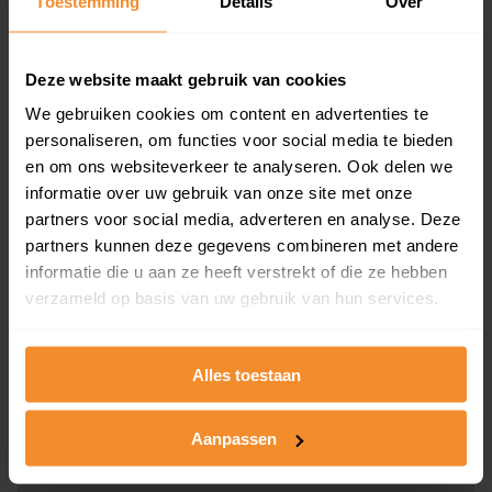
Toestemming
Details
Over
en koopdatum) binnen een postcodegebied. Dit
inclusief een jaar lang gratis updates van nieuwe
koopsommen.
Deze website maakt gebruik van cookies
We gebruiken cookies om content en advertenties te
personaliseren, om functies voor social media te bieden
en om ons websiteverkeer te analyseren. Ook delen we
Bekijk product
informatie over uw gebruik van onze site met onze
partners voor social media, adverteren en analyse. Deze
Direct leverbaar
partners kunnen deze gegevens combineren met andere
informatie die u aan ze heeft verstrekt of die ze hebben
verzameld op basis van uw gebruik van hun services.
Kadastrale kaart pakket
Alleen globale ligging perceel
Alles toestaan
Een uitgebreid overzicht van het perceel en
omliggende percelen met de kadastrale erfgrenzen,
Aanpassen
dit inclusief de luchtfoto!