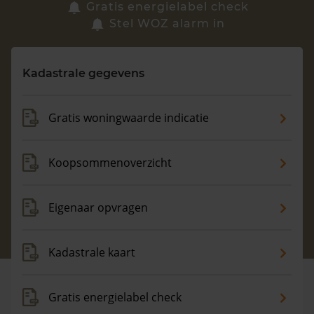
Zoek een woning
Gratis energielabel check
Stel WOZ alarm in
Vragen? Neem contact met ons op
Kadastrale gegevens
088 220 4200
Maandag t/m vrijdag - 08:00 -18:00
Gratis woningwaarde indicatie
Koopsommenoverzicht
Eigenaar opvragen
Kadastrale kaart
Gratis energielabel check