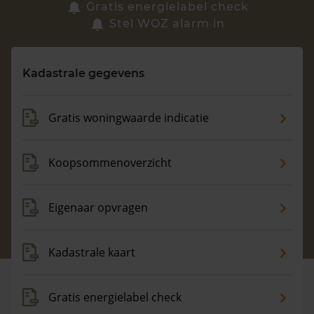
Zoek een woning
Gratis energielabel check
Stel WOZ alarm in
Vragen? Neem contact met ons op
Kadastrale gegevens
088 220 4200
Maandag t/m vrijdag - 08:00 -18:00
Gratis woningwaarde indicatie
Koopsommenoverzicht
Eigenaar opvragen
Kadastrale kaart
Gratis energielabel check