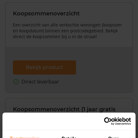
Koopsommenoverzicht
Een overzicht van alle verkochte woningen (koopsom
en koopdatum) binnen een postcodegebied. Bekijk
direct de koopsommen bij u in de straat!
Bekijk product
Direct leverbaar
Koopsommenoverzicht (1 jaar gratis
updates)
Inclusief 1 jaar gratis updates
Een overzicht van alle verkochte woningen (koopsom