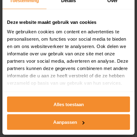
Toestemming
Details
Over
en koopdatum) binnen een postcodegebied. Dit
inclusief een jaar lang gratis updates van nieuwe
koopsommen.
Deze website maakt gebruik van cookies
We gebruiken cookies om content en advertenties te
personaliseren, om functies voor social media te bieden
en om ons websiteverkeer te analyseren. Ook delen we
Bekijk product
informatie over uw gebruik van onze site met onze
partners voor social media, adverteren en analyse. Deze
Direct leverbaar
partners kunnen deze gegevens combineren met andere
informatie die u aan ze heeft verstrekt of die ze hebben
verzameld op basis van uw gebruik van hun services.
Kadastrale kaart pakket
Alleen globale ligging perceel
Alles toestaan
Een uitgebreid overzicht van het perceel en
omliggende percelen met de kadastrale erfgrenzen,
Aanpassen
dit inclusief de luchtfoto!