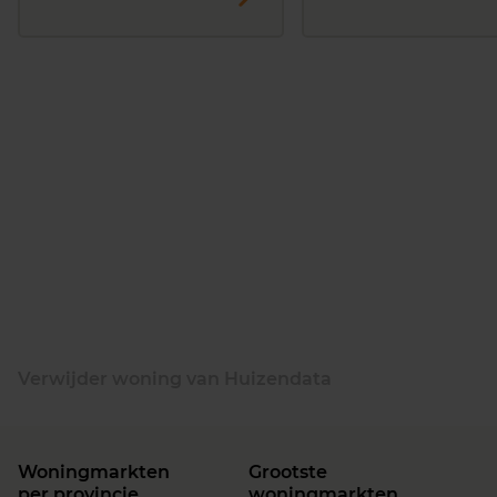
Verwijder woning van Huizendata
Woningmarkten
Grootste
per provincie
woningmarkten