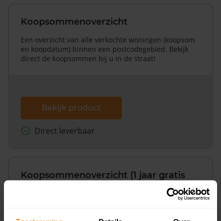
Koopsommenoverzicht
Een overzicht van alle verkochte woningen (koopsom
en koopdatum) binnen een postcodegebied. Bekijk
direct de koopsommen bij u in de straat!
Bekijk product
Direct leverbaar
Koopsommenoverzicht (1 jaar gratis
updates)
Inclusief 1 jaar gratis updates
Een overzicht van alle verkochte woningen (koopsom