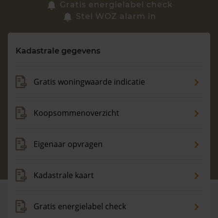
Zoek een woning
Gratis energielabel check
Stel WOZ alarm in
Vragen? Neem contact met ons op
Kadastrale gegevens
088 220 4200
Maandag t/m vrijdag - 08:00 -18:00
Gratis woningwaarde indicatie
Koopsommenoverzicht
Eigenaar opvragen
Kadastrale kaart
Gratis energielabel check