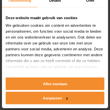
Toestemming
Details
Over
en koopdatum) binnen een postcodegebied. Dit
inclusief een jaar lang gratis updates van nieuwe
koopsommen.
Deze website maakt gebruik van cookies
We gebruiken cookies om content en advertenties te
personaliseren, om functies voor social media te bieden
en om ons websiteverkeer te analyseren. Ook delen we
Bekijk product
informatie over uw gebruik van onze site met onze
partners voor social media, adverteren en analyse. Deze
Direct leverbaar
partners kunnen deze gegevens combineren met andere
informatie die u aan ze heeft verstrekt of die ze hebben
verzameld op basis van uw gebruik van hun services.
Kadastrale kaart pakket
Alleen globale ligging perceel
Alles toestaan
Een uitgebreid overzicht van het perceel en
omliggende percelen met de kadastrale erfgrenzen,
Aanpassen
dit inclusief de luchtfoto!