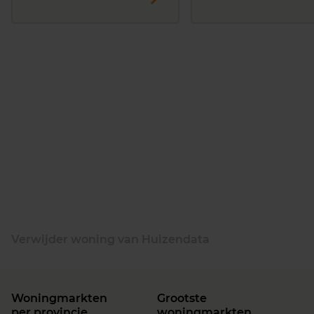
Verwijder woning van Huizendata
Woningmarkten
Grootste
per provincie
woningmarkten