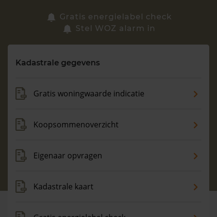
Zoek een woning
Gratis energielabel check
Stel WOZ alarm in
Vragen? Neem contact met ons op
Kadastrale gegevens
088 220 4200
Maandag t/m vrijdag - 08:00 -18:00
Gratis woningwaarde indicatie
Koopsommenoverzicht
Eigenaar opvragen
Kadastrale kaart