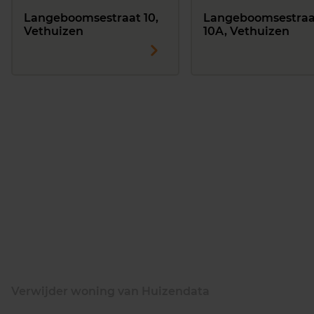
Langeboomsestraat 10,
Langeboomsestraa
Vethuizen
10A, Vethuizen
Verwijder woning van Huizendata