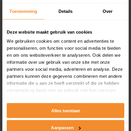
Inclusief 1 jaar gratis updates
Toestemming
Details
Over
Een overzicht van alle verkochte woningen (koopsom
en koopdatum) binnen een postcodegebied. Dit
inclusief een jaar lang gratis updates van nieuwe
Deze website maakt gebruik van cookies
koopsommen.
We gebruiken cookies om content en advertenties te
personaliseren, om functies voor social media te bieden
en om ons websiteverkeer te analyseren. Ook delen we
Bekijk product
informatie over uw gebruik van onze site met onze
partners voor social media, adverteren en analyse. Deze
Direct leverbaar
partners kunnen deze gegevens combineren met andere
informatie die u aan ze heeft verstrekt of die ze hebben
verzameld op basis van uw gebruik van hun services.
Kadastrale kaart pakket
Alles toestaan
Alleen globale ligging perceel
Een uitgebreid overzicht van het perceel en
omliggende percelen met de kadastrale erfgrenzen,
Aanpassen