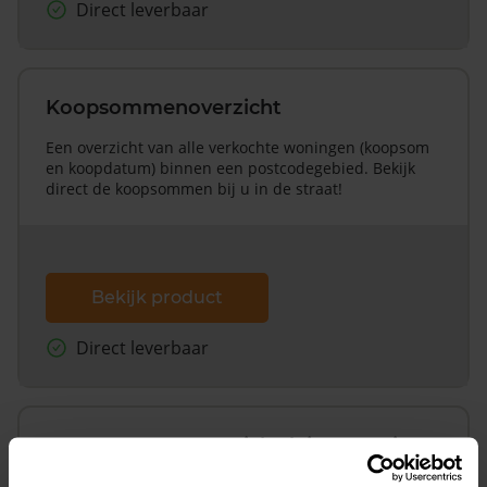
Direct leverbaar
Koopsommenoverzicht
Een overzicht van alle verkochte woningen (koopsom
en koopdatum) binnen een postcodegebied. Bekijk
direct de koopsommen bij u in de straat!
Bekijk product
Direct leverbaar
Koopsommenoverzicht (1 jaar gratis
updates)