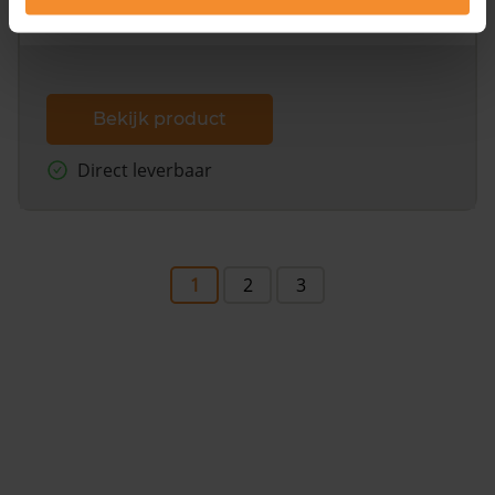
dit inclusief de luchtfoto!
Bekijk product
Direct leverbaar
1
2
3