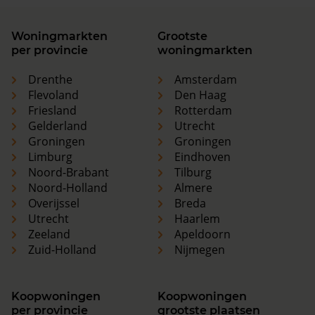
Woningmarkten
Grootste
per provincie
woningmarkten
Drenthe
Amsterdam
Flevoland
Den Haag
Friesland
Rotterdam
Gelderland
Utrecht
Groningen
Groningen
Limburg
Eindhoven
Noord-Brabant
Tilburg
Noord-Holland
Almere
Overijssel
Breda
Utrecht
Haarlem
Zeeland
Apeldoorn
Zuid-Holland
Nijmegen
Koopwoningen
Koopwoningen
per provincie
grootste plaatsen