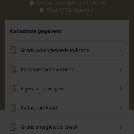
Zoek een woning
Gratis energielabel check
Stel WOZ alarm in
Vragen? Neem contact met ons op
Kadastrale gegevens
088 220 4200
Maandag t/m vrijdag - 08:00 -18:00
Gratis woningwaarde indicatie
Koopsommenoverzicht
Eigenaar opvragen
Kadastrale kaart
Gratis energielabel check