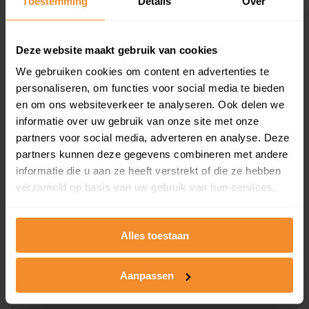
Toestemming
Details
Over
en koopdatum) binnen een postcodegebied. Dit
inclusief een jaar lang gratis updates van nieuwe
koopsommen.
Deze website maakt gebruik van cookies
We gebruiken cookies om content en advertenties te
personaliseren, om functies voor social media te bieden
en om ons websiteverkeer te analyseren. Ook delen we
Bekijk product
informatie over uw gebruik van onze site met onze
partners voor social media, adverteren en analyse. Deze
Direct leverbaar
partners kunnen deze gegevens combineren met andere
informatie die u aan ze heeft verstrekt of die ze hebben
verzameld op basis van uw gebruik van hun services.
Kadastrale kaart pakket
Alleen globale ligging perceel
Alles toestaan
Een uitgebreid overzicht van het perceel en
omliggende percelen met de kadastrale erfgrenzen,
Aanpassen
dit inclusief de luchtfoto!