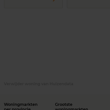
Verwijder woning van Huizendata
Woningmarkten
Grootste
per provincie
woningmarkten