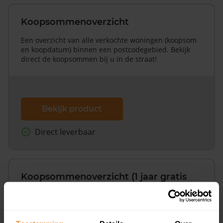
Koopsommenoverzicht
Een overzicht van alle verkochte woningen (koopsom
en koopdatum) binnen een postcodegebied. Bekijk
direct de koopsommen bij u in de straat!
Bekijk product
Direct leverbaar
Koopsommenoverzicht (1 jaar gratis
updates)
Inclusief 1 jaar gratis updates
Een overzicht van alle verkochte woningen (koopsom