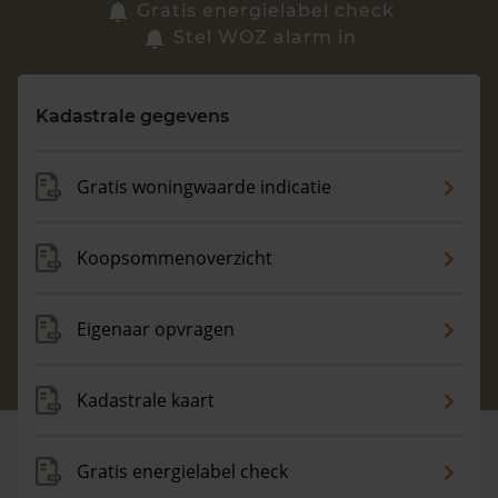
Zoek een woning
Gratis energielabel check
Stel WOZ alarm in
Vragen? Neem contact met ons op
Kadastrale gegevens
088 220 4200
Maandag t/m vrijdag - 08:00 -18:00
Gratis woningwaarde indicatie
Koopsommenoverzicht
Eigenaar opvragen
Kadastrale kaart
Gratis energielabel check