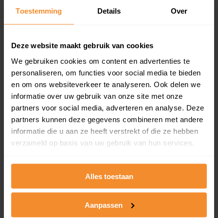
en koopdatum) binnen een postcodegebied. Dit
Toestemming
Details
Over
inclusief een jaar lang gratis updates van nieuwe
koopsommen.
Deze website maakt gebruik van cookies
We gebruiken cookies om content en advertenties te
personaliseren, om functies voor social media te bieden
Bekijk product
en om ons websiteverkeer te analyseren. Ook delen we
informatie over uw gebruik van onze site met onze
Direct leverbaar
partners voor social media, adverteren en analyse. Deze
partners kunnen deze gegevens combineren met andere
informatie die u aan ze heeft verstrekt of die ze hebben
Kadastrale kaart pakket
verzameld op basis van uw gebruik van hun services.
Alleen globale ligging perceel
Een uitgebreid overzicht van het perceel en
Alles toestaan
omliggende percelen met de kadastrale erfgrenzen,
dit inclusief de luchtfoto!
Aanpassen