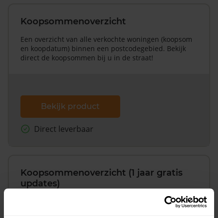
Koopsommenoverzicht
Een overzicht van alle verkochte woningen (koopsom
en koopdatum) binnen een postcodegebied. Bekijk
direct de koopsommen bij u in de straat!
Bekijk product
Direct leverbaar
Koopsommenoverzicht (1 jaar gratis
updates)
Inclusief 1 jaar gratis updates
Een overzicht van alle verkochte woningen (koopsom