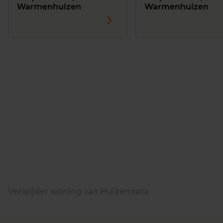
Warmenhuizen
Warmenhuizen
Verwijder woning van Huizendata