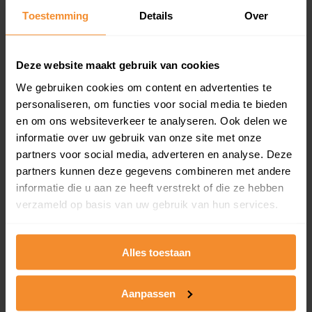
en koopdatum) binnen een postcodegebied. Dit
Toestemming
Details
Over
inclusief een jaar lang gratis updates van nieuwe
koopsommen.
Deze website maakt gebruik van cookies
We gebruiken cookies om content en advertenties te
personaliseren, om functies voor social media te bieden
Bekijk product
en om ons websiteverkeer te analyseren. Ook delen we
informatie over uw gebruik van onze site met onze
Direct leverbaar
partners voor social media, adverteren en analyse. Deze
partners kunnen deze gegevens combineren met andere
informatie die u aan ze heeft verstrekt of die ze hebben
Kadastrale kaart pakket
verzameld op basis van uw gebruik van hun services.
Alleen globale ligging perceel
Een uitgebreid overzicht van het perceel en
Alles toestaan
omliggende percelen met de kadastrale erfgrenzen,
dit inclusief de luchtfoto!
Aanpassen