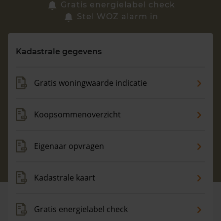
Zoek een woning
Gratis energielabel check
Stel WOZ alarm in
Vragen? Neem contact met ons op
Kadastrale gegevens
088 220 4200
Maandag t/m vrijdag - 08:00 -18:00
Gratis woningwaarde indicatie
Koopsommenoverzicht
Eigenaar opvragen
Kadastrale kaart
Gratis energielabel check