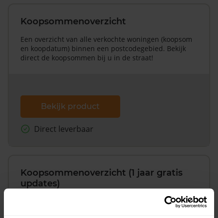
Koopsommenoverzicht
Een overzicht van alle verkochte woningen (koopsom
en koopdatum) binnen een postcodegebied. Bekijk
direct de koopsommen bij u in de straat!
Bekijk product
Direct leverbaar
Koopsommenoverzicht (1 jaar gratis
updates)
Inclusief 1 jaar gratis updates
Een overzicht van alle verkochte woningen (koopsom