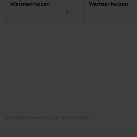
Warmenhuizen
Warmenhuizen
Verwijder woning van Huizendata