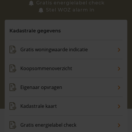
Zoek een woning
Gratis energielabel check
Stel WOZ alarm in
Vragen? Neem contact met ons op
Kadastrale gegevens
088 220 4200
Maandag t/m vrijdag - 08:00 -18:00
Gratis woningwaarde indicatie
Koopsommenoverzicht
Eigenaar opvragen
Kadastrale kaart
Gratis energielabel check