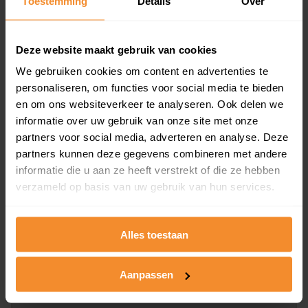
Toestemming
Details
Over
en koopdatum) binnen een postcodegebied. Dit
inclusief een jaar lang gratis updates van nieuwe
koopsommen.
Deze website maakt gebruik van cookies
We gebruiken cookies om content en advertenties te
personaliseren, om functies voor social media te bieden
en om ons websiteverkeer te analyseren. Ook delen we
Bekijk product
informatie over uw gebruik van onze site met onze
partners voor social media, adverteren en analyse. Deze
Direct leverbaar
partners kunnen deze gegevens combineren met andere
informatie die u aan ze heeft verstrekt of die ze hebben
verzameld op basis van uw gebruik van hun services.
Kadastrale kaart pakket
Alleen globale ligging perceel
Alles toestaan
Een uitgebreid overzicht van het perceel en
omliggende percelen met de kadastrale erfgrenzen,
Aanpassen
dit inclusief de luchtfoto!