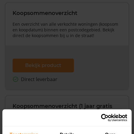
Koopsommenoverzicht
Een overzicht van alle verkochte woningen (koopsom
en koopdatum) binnen een postcodegebied. Bekijk
direct de koopsommen bij u in de straat!
Bekijk product
Direct leverbaar
Koopsommenoverzicht (1 jaar gratis
updates)
Inclusief 1 jaar gratis updates
Een overzicht van alle verkochte woningen (koopsom