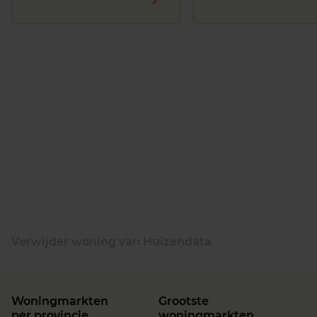
Verwijder woning van Huizendata
Woningmarkten
Grootste
per provincie
woningmarkten