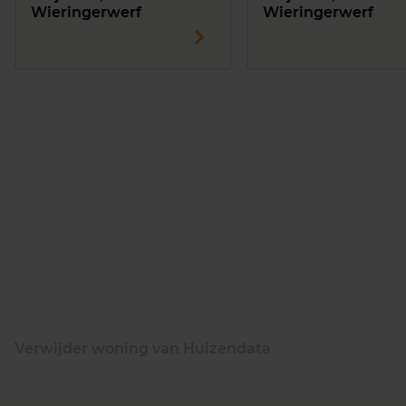
Wieringerwerf
Wieringerwerf
Verwijder woning van Huizendata