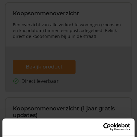
Koopsommenoverzicht
Een overzicht van alle verkochte woningen (koopsom
en koopdatum) binnen een postcodegebied. Bekijk
direct de koopsommen bij u in de straat!
Bekijk product
Direct leverbaar
Koopsommenoverzicht (1 jaar gratis
updates)
Inclusief 1 jaar gratis updates
Een overzicht van alle verkochte woningen (koopsom