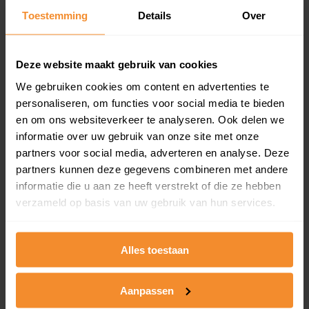
en koopdatum) binnen een postcodegebied. Dit
Toestemming
Details
Over
inclusief een jaar lang gratis updates van nieuwe
koopsommen.
Deze website maakt gebruik van cookies
We gebruiken cookies om content en advertenties te
personaliseren, om functies voor social media te bieden
Bekijk product
en om ons websiteverkeer te analyseren. Ook delen we
informatie over uw gebruik van onze site met onze
Direct leverbaar
partners voor social media, adverteren en analyse. Deze
partners kunnen deze gegevens combineren met andere
informatie die u aan ze heeft verstrekt of die ze hebben
Kadastrale kaart pakket
verzameld op basis van uw gebruik van hun services.
Alleen globale ligging perceel
Een uitgebreid overzicht van het perceel en
Alles toestaan
omliggende percelen met de kadastrale erfgrenzen,
dit inclusief de luchtfoto!
Aanpassen