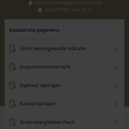
Zoek een woning
Gratis energielabel check
Stel WOZ alarm in
Vragen? Neem contact met ons op
Kadastrale gegevens
088 220 4200
Maandag t/m vrijdag - 08:00 -18:00
Gratis woningwaarde indicatie
Koopsommenoverzicht
Eigenaar opvragen
Kadastrale kaart
Gratis energielabel check