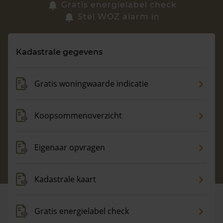
Zoek een woning
Gratis energielabel check
Stel WOZ alarm in
Vragen? Neem contact met ons op
Kadastrale gegevens
088 220 4200
Maandag t/m vrijdag - 08:00 -18:00
Gratis woningwaarde indicatie
Koopsommenoverzicht
Eigenaar opvragen
Kadastrale kaart
Gratis energielabel check