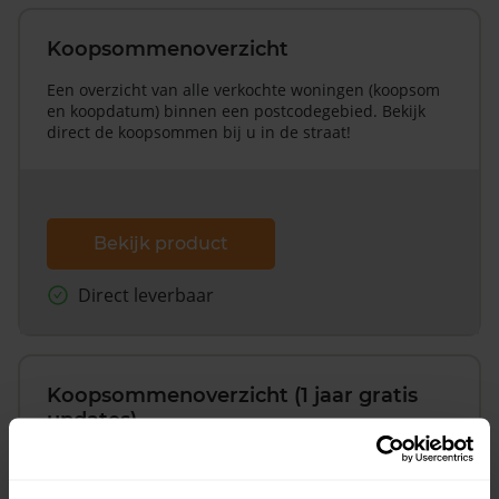
Koopsommenoverzicht
Een overzicht van alle verkochte woningen (koopsom
en koopdatum) binnen een postcodegebied. Bekijk
direct de koopsommen bij u in de straat!
Bekijk product
Direct leverbaar
Koopsommenoverzicht (1 jaar gratis
updates)
Inclusief 1 jaar gratis updates
Een overzicht van alle verkochte woningen (koopsom