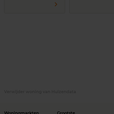
Verwijder woning van Huizendata
Woningmarkten
Grootste